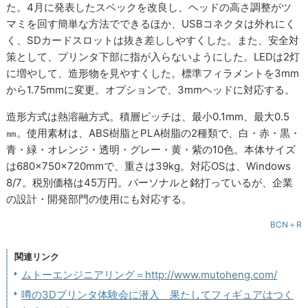
た。4月に発表したスペックを改良し、ヘッドの高さ調整がツ
マミを回す簡単な方法でできるほか、USBコネクタは外れにく
く、SDカードスロットは抜き差ししやすくした。また、安全対
策として、プリンタ下部に指が入らないようにした。LEDは2灯
に増やして、造形物を見やすくした。標準フィラメントを3mm
から1.75mmに変更。オプションで、3mmヘッドに対応する。
造形方式は熱溶融方式。積層ピッチは、最小0.1mm、最大0.5
㎜。使用素材は、ABS樹脂とPLA樹脂の2種類で、白・赤・黒・
青・緑・オレンジ・透明・グレー・黄・紫の10色。本体サイズ
は680×750×720mmで、重さは39kg。対応OSは、Windows
8/7。税別価格は45万円。パーソナルと銘打っているが、企業
の設計・開発部門の使用にも対応する。
BCN＋R
関連リンク
ムトーエンジニアリング＝http://www.mutoheng.com/
噂の3Dプリンタ体験会に潜入 果たしてフィギュアはつく