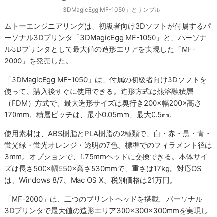
「3DMagicEgg MF-1050」とサンプル
ムトーエンジニアリングは、初級者向け3Dソフトが付属するパ
ーソナル3Dプリンタ「3DMagicEgg MF-1050」と、パーソナ
ル3Dプリンタとして最大値の造形エリアを実現した「MF-
2000」を発売した。
「3DMagicEgg MF-1050」は、付属の初級者向け3Dソフトを
使って、購入後すぐに使用できる。造形方式は熱溶融積層
（FDM）方式で、最大造形サイズは奥行き200×幅200×高さ
170mm。積層ピッチは、最小0.05mm、最大0.5㎜。
使用素材は、ABS樹脂とPLA樹脂の2種類で、白・赤・黒・青・
蛍光緑・蛍光オレンジ・透明の7色。標準でのフィラメント径は
3mm。オプションで、1.75mmヘッドに交換できる。本体サイ
ズは長さ500×幅550×高さ530mmで、重さは17kg。対応OS
は、Windows 8/7、Mac OS X。税別価格は21万円。
「MF-2000」は、二つのプリントヘッドを搭載。パーソナル
3Dプリンタで最大値の造形エリア300×300×300mmを実現し