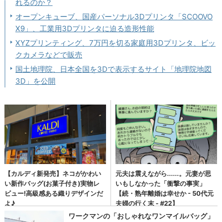
れるのか？
オープンキューブ、国産パーソナル3Dプリンタ「SCOOVO
X9」、工業用3Dプリンタに迫る造形性能
XYZプリンティング、7万円を切る家庭用3Dプリンタ、ビッ
クカメラなどで販売
国土地理院、日本全国を3Dで表示するサイト「地理院地図
3D」を公開