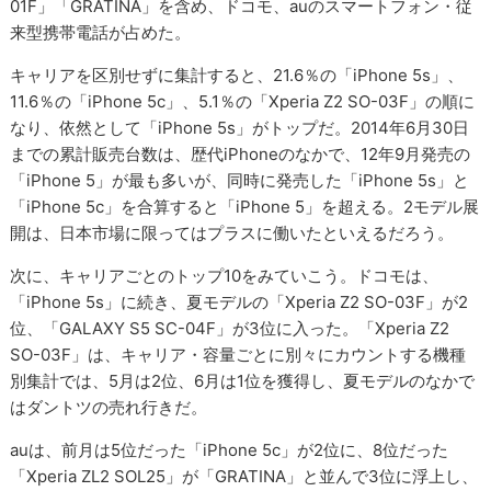
01F」「GRATINA」を含め、ドコモ、auのスマートフォン・従
来型携帯電話が占めた。
キャリアを区別せずに集計すると、21.6％の「iPhone 5s」、
11.6％の「iPhone 5c」、5.1％の「Xperia Z2 SO-03F」の順に
なり、依然として「iPhone 5s」がトップだ。2014年6月30日
までの累計販売台数は、歴代iPhoneのなかで、12年9月発売の
「iPhone 5」が最も多いが、同時に発売した「iPhone 5s」と
「iPhone 5c」を合算すると「iPhone 5」を超える。2モデル展
開は、日本市場に限ってはプラスに働いたといえるだろう。
次に、キャリアごとのトップ10をみていこう。ドコモは、
「iPhone 5s」に続き、夏モデルの「Xperia Z2 SO-03F」が2
位、「GALAXY S5 SC-04F」が3位に入った。「Xperia Z2
SO-03F」は、キャリア・容量ごとに別々にカウントする機種
別集計では、5月は2位、6月は1位を獲得し、夏モデルのなかで
はダントツの売れ行きだ。
auは、前月は5位だった「iPhone 5c」が2位に、8位だった
「Xperia ZL2 SOL25」が「GRATINA」と並んで3位に浮上し、