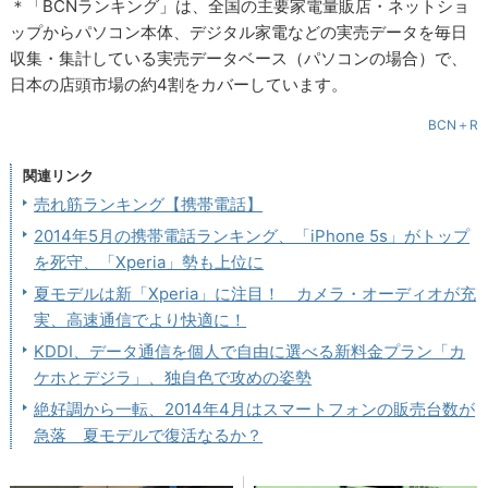
＊「BCNランキング」は、全国の主要家電量販店・ネットショ
ップからパソコン本体、デジタル家電などの実売データを毎日
収集・集計している実売データベース（パソコンの場合）で、
日本の店頭市場の約4割をカバーしています。
BCN＋R
関連リンク
売れ筋ランキング【携帯電話】
2014年5月の携帯電話ランキング、「iPhone 5s」がトップ
を死守、「Xperia」勢も上位に
夏モデルは新「Xperia」に注目！ カメラ・オーディオが充
実、高速通信でより快適に！
KDDI、データ通信を個人で自由に選べる新料金プラン「カ
ケホとデジラ」、独自色で攻めの姿勢
絶好調から一転、2014年4月はスマートフォンの販売台数が
急落 夏モデルで復活なるか？