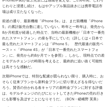
iPhone/iPadが並ぶ光景には感慨を覚える。この6年間、じわり
じわりと浸透し続け、もはやアップル製品抜きには携帯電話市
場は成り立たなくなった。
前述の通り、最新機種「iPhone 5s」は、まだ前機種「iPhone
5」の累計販売台数に達していない。昨年と一昨年は、発売から
8か月程度が経過した時点で、当時の最新機種が「日本で一番売
れたスマートフォン」の座を手にしていた（詳しくは＜日本で
最も売れたスマートフォンは「iPhone 5」 歴代最速の販売ペ
ース＞＜「iPhone 4S」が「日本で一番売れたスマートフォ
ン」に、発売から約8か月で＞を参照）。しかし、現時点での差
とモデルチェンジの時期を考えると、最終的に追い抜く可能性
は高そうな感触だ。
次期iPhoneでは、特別な配慮が図られない限り、購入時に、お
そらく従来プランから新料金プランに切り替えざるを得ないだ
ろう。賛否の分かれる各キャリアの新料金プランに対する評価
は、モデルチェンジのたびにヒットしてきたiPhoneの売れ行き
にも影響を及ぼすことになりそうだ。（BCN・嵯峨野 芙美）