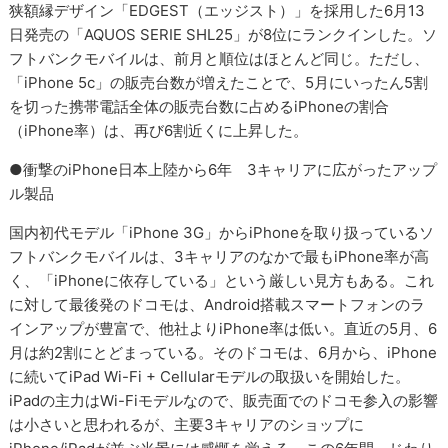
狭額縁デザイン「EDGEST（エッジスト）」を採用した6月13
日発売の「AQUOS SERIE SHL25」が8位にランクインした。ソ
フトバンクモバイルは、前月と順位はほとんど同じ。ただし、
「iPhone 5c」の販売台数が増えたことで、5月にいったん5割
を切った携帯電話全体の販売台数に占めるiPhoneの割合
（iPhone率）は、再び6割近くに上昇した。
●衝撃のiPhone日本上陸から6年 3キャリアに広がったアップ
ル製品
国内初代モデル「iPhone 3G」からiPhoneを取り扱っているソ
フトバンクモバイルは、3キャリアのなかで最もiPhone率が高
く、「iPhoneに依存している」という厳しい見方もある。これ
に対して最後発のドコモは、Android搭載スマートフォンのラ
インアップが豊富で、他社よりiPhone率は低い。直近の5月、6
月は約2割にとどまっている。そのドコモは、6月から、iPhone
に続いてiPad Wi-Fi + Cellularモデルの取扱いを開始した。
iPadの主力はWi-Fiモデルなので、販売面でのドコモ参入の影響
は小さいと思われるが、主要3キャリアのショップに