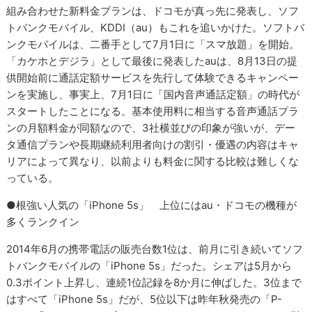
組み合わせた新料金プランは、ドコモが真っ先に発表し、ソフ
トバンクモバイル、KDDI（au）もこれを追いかけた。ソフトバ
ンクモバイルは、二番手として7月1日に「スマ放題」を開始。
「カケホとデジラ」として最後に発表したauは、8月13日の提
供開始前に通話定額サービスを先行して体験できるキャンペー
ンを実施し、事実上、7月1日に「国内音声通話定額」の時代が
スタートしたことになる。基本使用料に相当する音声通話プラ
ンの月額料金が同額なので、3社横並びの印象が強いが、デー
タ通信プランや長期継続利用者向けの割引・優遇の内容はキャ
リアによって異なり、以前よりも料金に関する比較は難しくな
っている。
●根強い人気の「iPhone 5s」 上位にはau・ドコモの機種が
多くランクイン
2014年6月の携帯電話の販売台数1位は、前月に引き続いてソフ
トバンクモバイルの「iPhone 5s」だった。シェアは5月から
0.3ポイント上昇し、連続1位記録を8か月に伸ばした。3位まで
はすべて「iPhone 5s」だが、5位以下は昨年秋発売の「P-