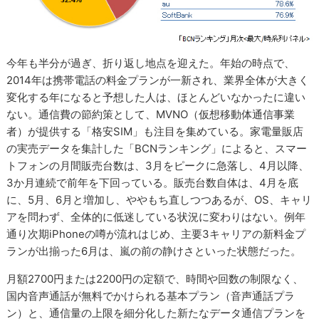
今年も半分が過ぎ、折り返し地点を迎えた。年始の時点で、
2014年は携帯電話の料金プランが一新され、業界全体が大きく
変化する年になると予想した人は、ほとんどいなかったに違い
ない。通信費の節約策として、MVNO（仮想移動体通信事業
者）が提供する「格安SIM」も注目を集めている。家電量販店
の実売データを集計した「BCNランキング」によると、スマー
トフォンの月間販売台数は、3月をピークに急落し、4月以降、
3か月連続で前年を下回っている。販売台数自体は、4月を底
に、5月、6月と増加し、ややもち直しつつあるが、OS、キャリ
アを問わず、全体的に低迷している状況に変わりはない。例年
通り次期iPhoneの噂が流れはじめ、主要3キャリアの新料金プ
ランが出揃った6月は、嵐の前の静けさといった状態だった。
月額2700円または2200円の定額で、時間や回数の制限なく、
国内音声通話が無料でかけられる基本プラン（音声通話プラ
ン）と、通信量の上限を細分化した新たなデータ通信プランを