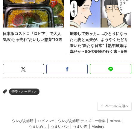
携帯・オーディオ
>
ページの先頭へ
ウレぴあ総研
|
ハピママ*
|
ウレぴあ総研 ディズニー特集
|
mimot.
|
うまいめし
|
うまいパン
|
うまい肉
|
Medery.