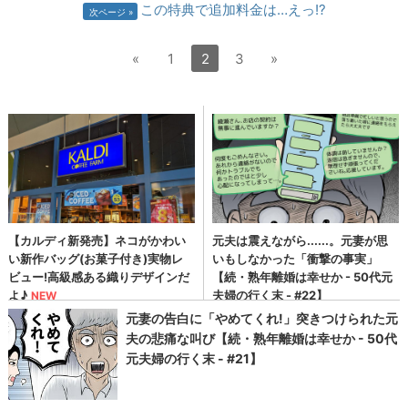
この特典で追加料金は…えっ!?
次ページ
«
1
2
3
»