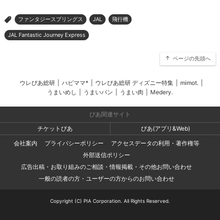
ファンタジースプリングス
JAL
飛行機
>
JAL Fantastic Journey Express
ページの先頭へ
ウレぴあ総研
|
ハピママ*
|
ウレぴあ総研 ディズニー特集
|
mimot.
|
うまいめし
|
うまいパン
|
うまい肉
|
Medery.
ぴあ関連サイト
チケットぴあ
ぴあ(アプリ&Web)
会社案内
プライバシーポリシー
アクセスデータの利用・著作権等
外部送信ポリシー
広告出稿・お取り組みのご相談・情報掲載・その他お問い合わせ
一般の読者の方・ユーザーの方からのお問い合わせ
Copyright (C) PIA Corporation. All Rights Reserved.