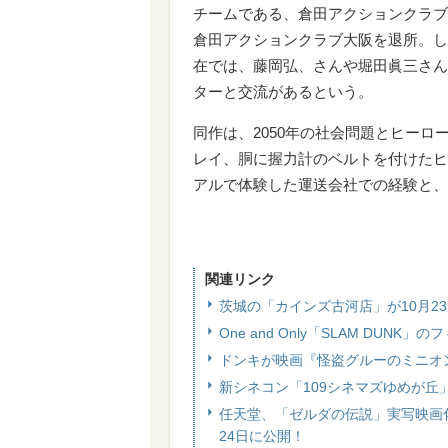
チームである、倉田アクションクラブ
倉田アクションクラブ大阪を退所。し
在では、藤岡弘、さんや堀田眞三さん
ターと交流があるという。
同作は、2050年の社会問題とヒー
レイ、胴に握力計のベルトを付けたヒ
アルで体験した運送会社での経験と、
関連リンク
茨城の「カインズ古河店」が10月2
One and Only「SLAM DU
ドンキが映画『怪盗グルーのミニオ
新シネコン「109シネマズゆめが
任天堂、「ゼルダの伝説」実写映画化
24日に公開！