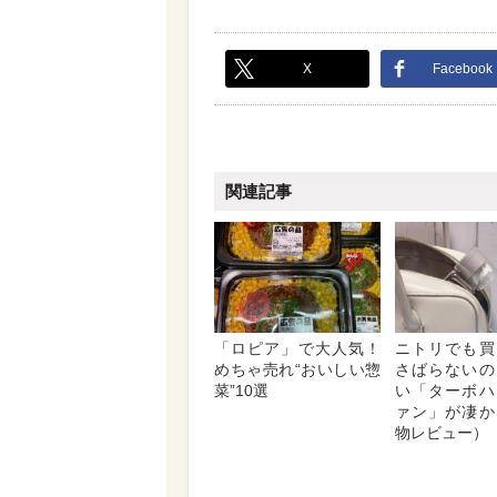
X
Facebook
関連記事
「ロピア」で大人気！
ニトリでも買
めちゃ売れ“おいしい惣
さばらないの
菜”10選
い「ターボハ
ァン」が凄か
物レビュー）