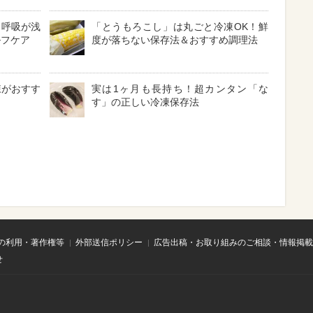
？呼吸が浅
「とうもろこし」は丸ごと冷凍OK！鮮
ルフケア
度が落ちない保存法＆おすすめ調理法
凍がおすす
実は1ヶ月も長持ち！超カンタン「な
す」の正しい冷凍保存法
の利用・著作権等
外部送信ポリシー
広告出稿・お取り組みのご相談・情報掲載
せ