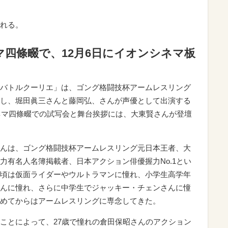
れる。
マ四條畷で、12月6日にイオンシネマ板
バトルクーリエ」は、ゴング格闘技杯アームレスリング
し、堀田眞三さんと藤岡弘、さんが声優として出演する
シネマ四條畷での試写会と舞台挨拶には、大東賢さんが登壇
んは、ゴング格闘技杯アームレスリング元日本王者、大
力有名人名簿掲載者、日本アクション俳優握力No.1とい
頃は仮面ライダーやウルトラマンに憧れ、小学生高学年
んに憧れ、さらに中学生でジャッキー・チェンさんに憧
めてからはアームレスリングに専念してきた。
ことによって、27歳で憧れの倉田保昭さんのアクション