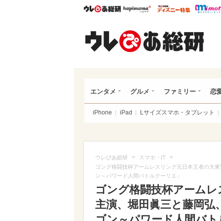
ウレぴあ総研
ハピママ*
ウレぴあ
ウレ
エンタメ
グルメ
ファミリー
恋
iPhone
iPad
Lサイズスマホ・タブレット
>
>
ウレぴあ総研
スマホ・IT
ゴング格闘技杯アームレスリング元日本王者の大東
ン～パワード人間バトルクーリエ」
ゴング格闘技杯アームレ
主演、堀田眞三と藤岡弘
ゴン～パワード人間バト