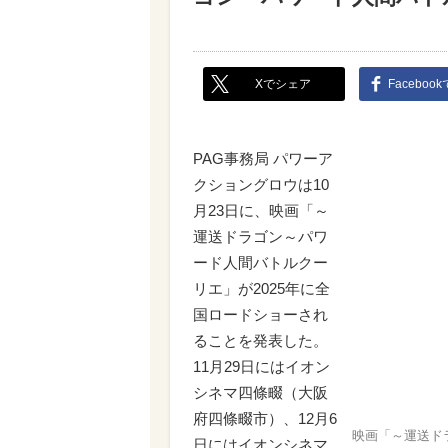
Xでシェア
Faceboo
PAG事務局 パワーア
クショングロウは10
月23日に、映画「～
運送ドラゴン～パワ
ード人間バトルクー
リエ」が2025年に全
国ロードショーされ
ることを発表した。
11月29日にはイオン
シネマ四條畷（大阪
府四條畷市）、12月6
映画「～運送ド
日にはイオンシネマ