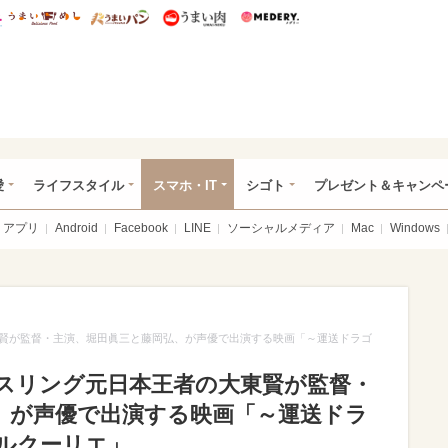
総研 ディズニー特集
mimot.
うまいめし
うまいパン
うまい肉
Medery.
ぴあ総研（うれぴあ）
愛
ライフスタイル
スマホ・IT
シゴト
プレゼント＆キャンペ
アプリ
Android
Facebook
LINE
ソーシャルメディア
Mac
Windows
賢が監督・主演、堀田眞三と藤岡弘、が声優で出演する映画「～運送ドラゴ
スリング元日本王者の大東賢が監督・
、が声優で出演する映画「～運送ドラ
ルクーリエ」