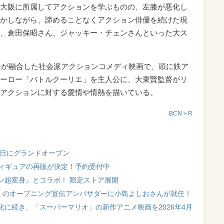
大阪に所属してアクションを学ぶものの、左膝が悪化し
かしながら、諦めることなくアクション俳優を続けた現
、倉田保昭さん、ジャッキー・チェンさんといった大ス
ローが融合した社会派アクションコメディ映画で、頭に鉄ア
ーロー「バトルクーリエ」を主人公に、大東賢監督がリ
アクションに対する愛情や情熱を描いている。
BCN＋R
3日にグランドオープン
NK」のフィギュアの再販が決定！予約受付中
ン超変身』とコラボ！ 限定ストア展開
丘」のオープニング宣伝アンバサダーに小島よしおさんが就任！
に続き、「スーパーマリオ」の新作アニメ映画を2026年4月