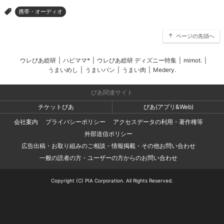
携帯・オーディオ
>
ページの先頭へ
ウレぴあ総研
|
ハピママ*
|
ウレぴあ総研 ディズニー特集
|
mimot.
|
うまいめし
|
うまいパン
|
うまい肉
|
Medery.
ぴあ関連サイト
チケットぴあ
ぴあ(アプリ&Web)
会社案内
プライバシーポリシー
アクセスデータの利用・著作権等
外部送信ポリシー
広告出稿・お取り組みのご相談・情報掲載・その他お問い合わせ
一般の読者の方・ユーザーの方からのお問い合わせ
Copyright (C) PIA Corporation. All Rights Reserved.