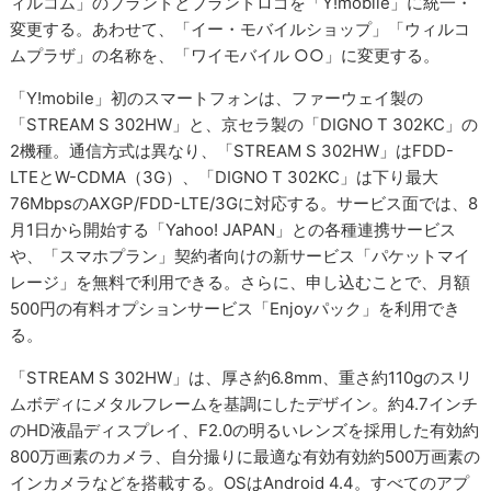
ィルコム」のブランドとブランドロゴを「Y!mobile」に統一・
変更する。あわせて、「イー・モバイルショップ」「ウィルコ
ムプラザ」の名称を、「ワイモバイル ○○」に変更する。
「Y!mobile」初のスマートフォンは、ファーウェイ製の
「STREAM S 302HW」と、京セラ製の「DIGNO T 302KC」の
2機種。通信方式は異なり、「STREAM S 302HW」はFDD-
LTEとW-CDMA（3G）、「DIGNO T 302KC」は下り最大
76MbpsのAXGP/FDD-LTE/3Gに対応する。サービス面では、8
月1日から開始する「Yahoo! JAPAN」との各種連携サービス
や、「スマホプラン」契約者向けの新サービス「パケットマイ
レージ」を無料で利用できる。さらに、申し込むことで、月額
500円の有料オプションサービス「Enjoyパック」を利用でき
る。
「STREAM S 302HW」は、厚さ約6.8mm、重さ約110gのスリ
ムボディにメタルフレームを基調にしたデザイン。約4.7インチ
のHD液晶ディスプレイ、F2.0の明るいレンズを採用した有効約
800万画素のカメラ、自分撮りに最適な有効有効約500万画素の
インカメラなどを搭載する。OSはAndroid 4.4。すべてのアプ