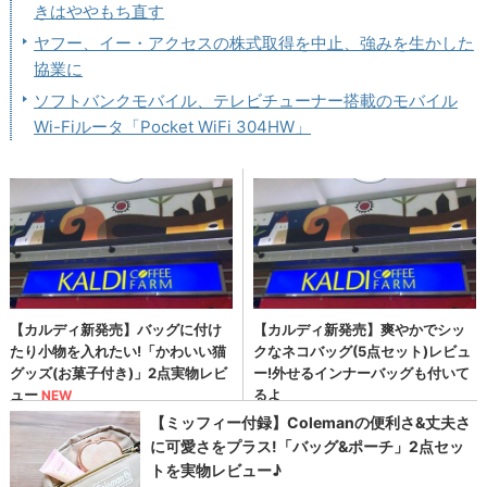
きはややもち直す
ヤフー、イー・アクセスの株式取得を中止、強みを生かした
協業に
ソフトバンクモバイル、テレビチューナー搭載のモバイル
Wi-Fiルータ「Pocket WiFi 304HW」