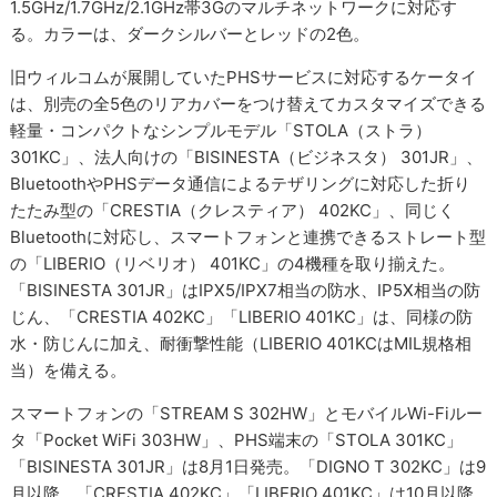
1.5GHz/1.7GHz/2.1GHz帯3Gのマルチネットワークに対応す
る。カラーは、ダークシルバーとレッドの2色。
旧ウィルコムが展開していたPHSサービスに対応するケータイ
は、別売の全5色のリアカバーをつけ替えてカスタマイズできる
軽量・コンパクトなシンプルモデル「STOLA（ストラ）
301KC」、法人向けの「BISINESTA（ビジネスタ） 301JR」、
BluetoothやPHSデータ通信によるテザリングに対応した折り
たたみ型の「CRESTIA（クレスティア） 402KC」、同じく
Bluetoothに対応し、スマートフォンと連携できるストレート型
の「LIBERIO（リベリオ） 401KC」の4機種を取り揃えた。
「BISINESTA 301JR」はIPX5/IPX7相当の防水、IP5X相当の防
じん、「CRESTIA 402KC」「LIBERIO 401KC」は、同様の防
水・防じんに加え、耐衝撃性能（LIBERIO 401KCはMIL規格相
当）を備える。
スマートフォンの「STREAM S 302HW」とモバイルWi-Fiルー
タ「Pocket WiFi 303HW」、PHS端末の「STOLA 301KC」
「BISINESTA 301JR」は8月1日発売。「DIGNO T 302KC」は9
月以降、「CRESTIA 402KC」「LIBERIO 401KC」は10月以降