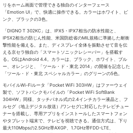
リをホーム画面で管理できる独自のインターフェース
「Emotion UI」で、快適に操作できる。カラーはホワイト、ピ
ンク、ブラックの3色。
「DIGNO T 302KC」は、IPX5・IPX7相当の防水性能と、
IP5X2相当の防じん性能、米国防総省のMIL規格に準拠した耐衝
撃性能を備える。また、ディスプレイ全体を振動させて音を伝
える京セラ独自の「スマートソニックレシーバー」を搭載す
る。OSはAndroid 4.4。カラーは、ブラック、ホワイト、ブル
ー、オレンジと、「ツール・ド・東北 2014」の開催を記念した
「ツール・ド・東北 スペシャルカラー」のグリーンの5色。
モバイルWi-Fiルータ「Pocket WiFi 303HW」はファーウェイ
製で、ソフトバンクモバイルの「Pocket WiFi SoftBank
304HW」同様、タッチパネル式の2.4インチカラー液晶と、フ
ルセグ（地上デジタル放送）/ワンセグに対応したテレビチュー
ナーを搭載し、専用アプリをインストールしたスマートフォン
やタブレット端末で、テレビを視聴できる。通信方式は、下り
最大110Mbpsの2.5GHz帯AXGP、1.7GHz帯FDD-LTE、