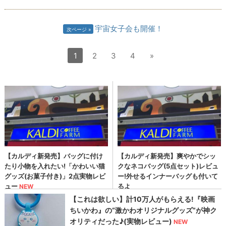
宇宙女子会も開催！
次ページ
1
2
3
4
»