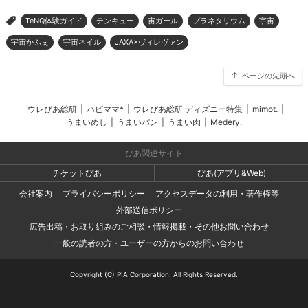
TeNQ体験ガイド
テンキュー
宙ガール
プラネタリウム
宇宙
>
宇宙かふぇ
宇宙ネイル
JAXA×ヴィレヴァン
ページの先頭へ
ウレぴあ総研
|
ハピママ*
|
ウレぴあ総研 ディズニー特集
|
mimot.
|
うまいめし
|
うまいパン
|
うまい肉
|
Medery.
ぴあ関連サイト
チケットぴあ
ぴあ(アプリ&Web)
会社案内
プライバシーポリシー
アクセスデータの利用・著作権等
外部送信ポリシー
広告出稿・お取り組みのご相談・情報掲載・その他お問い合わせ
一般の読者の方・ユーザーの方からのお問い合わせ
Copyright (C) PIA Corporation. All Rights Reserved.