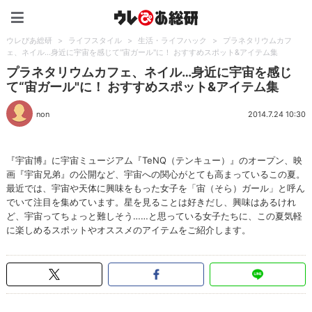
ウレぴあ総研（うれぴあ）
ウレぴあ総研
>
ライフスタイル
>
生活・ライフハック
>
プラネタリウムカフ
ェ、ネイル…身近に宇宙を感じて“宙ガール"に！ おすすめスポット&アイテム集
プラネタリウムカフェ、ネイル…身近に宇宙を感じ
て“宙ガール"に！ おすすめスポット&アイテム集
non
2014.7.24 10:30
『宇宙博』に宇宙ミュージアム『TeNQ（テンキュー）』のオープン、映
画『宇宙兄弟』の公開など、宇宙への関心がとても高まっているこの夏。
最近では、宇宙や天体に興味をもった女子を「宙（そら）ガール」と呼ん
でいて注目を集めています。星を見ることは好きだし、興味はあるけれ
ど、宇宙ってちょっと難しそう……と思っている女子たちに、この夏気軽
に楽しめるスポットやオススメのアイテムをご紹介します。