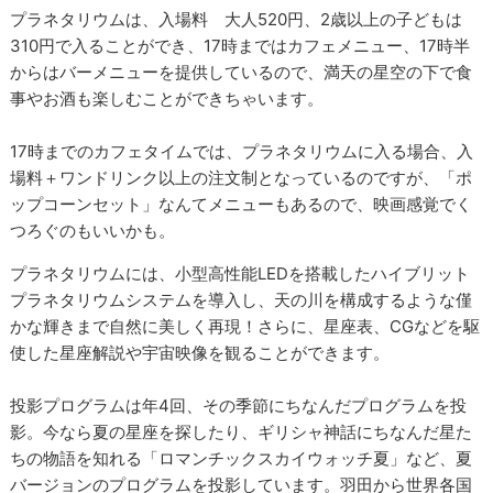
プラネタリウムは、入場料 大人520円、2歳以上の子どもは
310円で入ることができ、17時まではカフェメニュー、17時半
からはバーメニューを提供しているので、満天の星空の下で食
事やお酒も楽しむことができちゃいます。
17時までのカフェタイムでは、プラネタリウムに入る場合、入
場料＋ワンドリンク以上の注文制となっているのですが、「ポ
ップコーンセット」なんてメニューもあるので、映画感覚でく
つろぐのもいいかも。
プラネタリウムには、小型高性能LEDを搭載したハイブリット
プラネタリウムシステムを導入し、天の川を構成するような僅
かな輝きまで自然に美しく再現！さらに、星座表、CGなどを駆
使した星座解説や宇宙映像を観ることができます。
投影プログラムは年4回、その季節にちなんだプログラムを投
影。今なら夏の星座を探したり、ギリシャ神話にちなんだ星た
ちの物語を知れる「ロマンチックスカイウォッチ夏」など、夏
バージョンのプログラムを投影しています。羽田から世界各国