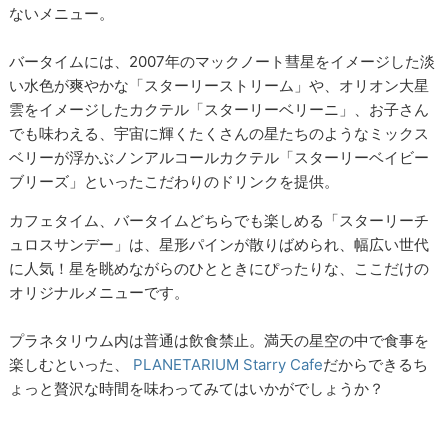
ないメニュー。
バータイムには、2007年のマックノート彗星をイメージした淡
い水色が爽やかな「スターリーストリーム」や、オリオン大星
雲をイメージしたカクテル「スターリーベリーニ」、お子さん
でも味わえる、宇宙に輝くたくさんの星たちのようなミックス
ベリーが浮かぶノンアルコールカクテル「スターリーベイビー
ブリーズ」といったこだわりのドリンクを提供。
カフェタイム、バータイムどちらでも楽しめる「スターリーチ
ュロスサンデー」は、星形パインが散りばめられ、幅広い世代
に人気！星を眺めながらのひとときにぴったりな、ここだけの
オリジナルメニューです。
プラネタリウム内は普通は飲食禁止。満天の星空の中で食事を
楽しむといった、
PLANETARIUM Starry Cafe
だからできるち
ょっと贅沢な時間を味わってみてはいかがでしょうか？