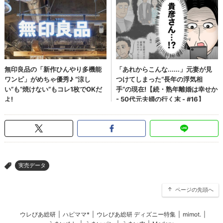
実売データ
>
ページの先頭へ
ウレぴあ総研
|
ハピママ*
|
ウレぴあ総研 ディズニー特集
|
mimot.
|