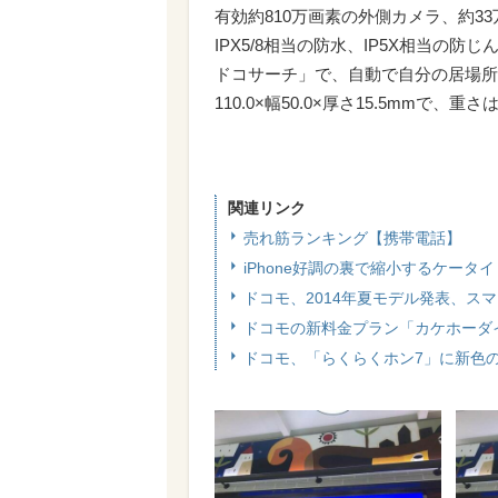
有効約810万画素の外側カメラ、約3
IPX5/8相当の防水、IP5X相当
ドコサーチ」で、自動で自分の居場所
110.0×幅50.0×厚さ15.5mmで
関連リンク
売れ筋ランキング【携帯電話】
iPhone好調の裏で縮小するケータ
ドコモ、2014年夏モデル発表、スマ
ドコモの新料金プラン「カケホーダ
ドコモ、「らくらくホン7」に新色