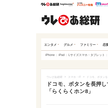
ウレぴあ総研
ハピママ*
ウレぴあ
ウレ
エンタメ
グルメ
ファミリー
恋
iPhone
iPad
Lサイズスマホ・タブレット
>
>
ウレぴあ総研
スマホ・IT
ドコモ、ボタンを
ドコモ、ボタンを長押し
「らくらくホン8」