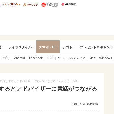
総研 ディズニー特集
mimot.
うまいめし
うまいパン
うまい肉
Medery.
ぴあ総研（うれぴあ）
愛
ライフスタイル
スマホ・IT
シゴト
プレゼント＆キャンペ
アプリ
Android
Facebook
LINE
ソーシャルメディア
Mac
Windows
長押しするとアドバイザーに電話がつながる「らくらくホン8」
するとアドバイザーに電話がつながる
2014.7.23 20:34配信