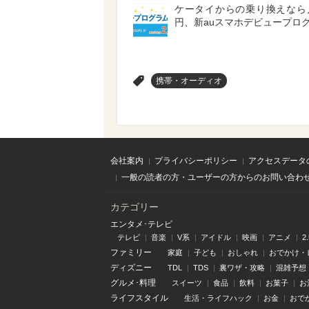
ケータイからの乗り換えなら月
円、新auスマホデビュープロ
>
携帯・オーディオ
会社案内
プライバシーポリシー
アクセスデータ
一般の読者の方・ユーザーの方からのお問い合わ
カテゴリー
エンタメ･テレビ
テレビ
音楽
V系
アイドル
映画
アニメ
2
ファミリー
家庭
子ども
おしゃれ
おでかけ・
ディズニー
TDL
TDS
裏ワザ・攻略
混雑予想
グルメ･料理
スイーツ
食品
飲料
お菓子
お
ライフスタイル
生活・ライフハック
お金
おで