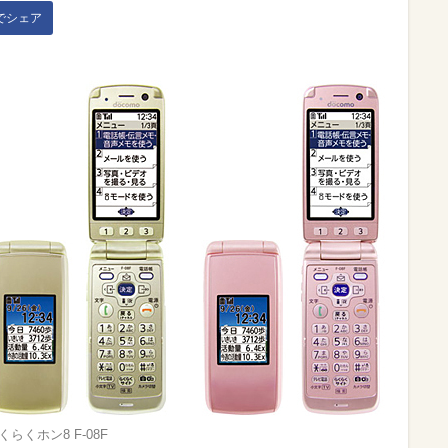
kでシェア
くらくホン8 F-08F