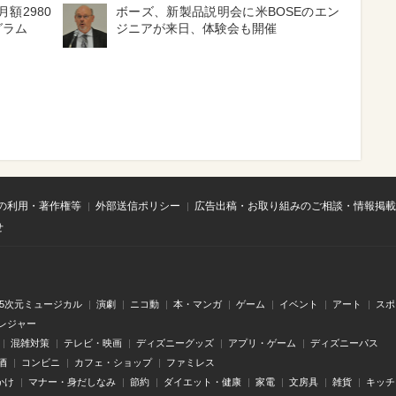
額2980
ボーズ、新製品説明会に米BOSEのエン
グラム
ジニアが来日、体験会も開催
の利用・著作権等
外部送信ポリシー
広告出稿・お取り組みのご相談・情報掲載
せ
.5次元ミュージカル
演劇
ニコ動
本・マンガ
ゲーム
イベント
アート
スポ
レジャー
混雑対策
テレビ・映画
ディズニーグッズ
アプリ・ゲーム
ディズニーパス
酒
コンビニ
カフェ・ショップ
ファミレス
かけ
マナー・身だしなみ
節約
ダイエット・健康
家電
文房具
雑貨
キッチ