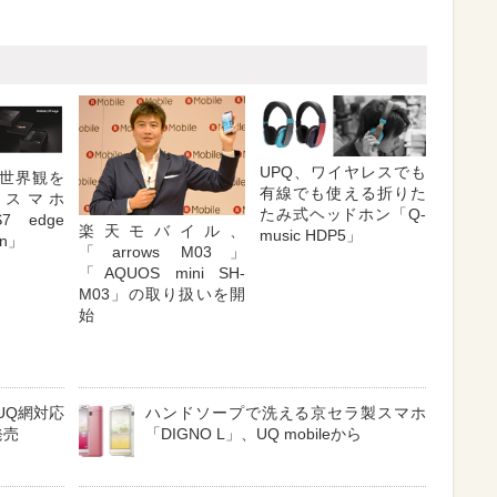
UPQ、ワイヤレスでも
世界観を
有線でも使える折りた
るスマホ
たみ式ヘッドホン「Q-
7 edge
楽天モバイル、
music HDP5」
ion」
「arrows M03」
「AQUOS mini SH-
M03」の取り扱いを開
始
UQ網対応
ハンドソープで洗える京セラ製スマホ
発売
「DIGNO L」、UQ mobileから