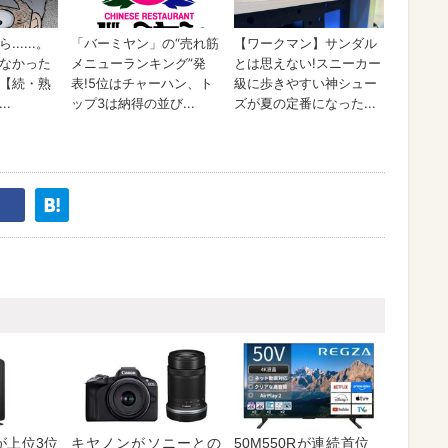
が上位3位
キヤノンがソニーとの
50M550Rが連続首位