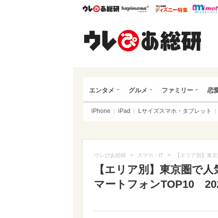
ウレぴあ総研
ハピママ*
ウレぴあ
ウレ
エンタメ
グルメ
ファミリー
恋
iPhone
iPad
Lサイズスマホ・タブレット
>
>
ウレぴあ総研
スマホ・IT
【エリア別】東京圏で
【エリア別】東京圏で人気
マートフォンTOP10 2024