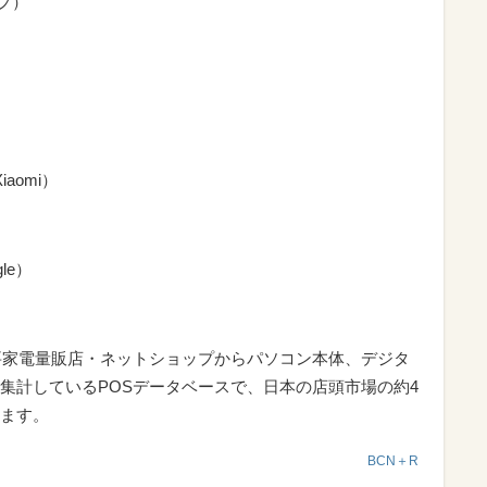
ープ）
）
Xiaomi）
gle）
要家電量販店・ネットショップからパソコン本体、デジタ
集計しているPOSデータベースで、日本の店頭市場の約4
ます。
BCN＋R