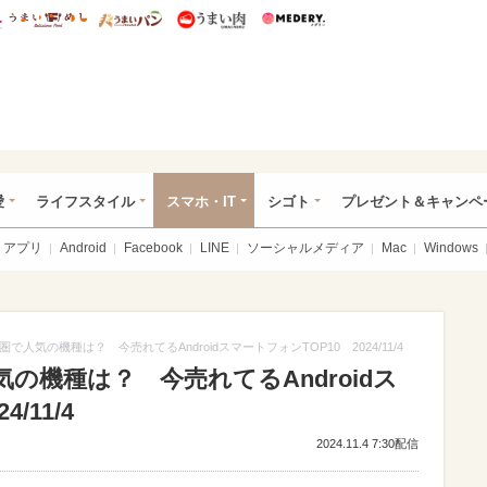
総研 ディズニー特集
mimot.
うまいめし
うまいパン
うまい肉
Medery.
ぴあ総研（うれぴあ）
愛
ライフスタイル
スマホ・IT
シゴト
プレゼント＆キャンペ
アプリ
Android
Facebook
LINE
ソーシャルメディア
Mac
Windows
人気の機種は？ 今売れてるAndroidスマートフォンTOP10 2024/11/4
の機種は？ 今売れてるAndroidス
/11/4
2024.11.4 7:30配信