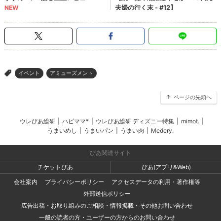
イベント
アミューズメント
>
ページの先頭へ
ウレぴあ総研
|
ハピママ*
|
ウレぴあ総研 ディズニー特集
|
mimot.
|
うまいめし
|
うまいパン
|
うまい肉
|
Medery.
ぴあ関連サイト
チケットぴあ
ぴあ(アプリ&Web)
会社案内
プライバシーポリシー
アクセスデータの利用・著作権等
外部送信ポリシー
広告出稿・お取り組みのご相談・情報掲載・その他お問い合わせ
一般の読者の方・ユーザーの方からのお問い合わせ