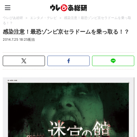
ウレぴあ総研（うれぴあ）
ウレぴあ総研
>
エンタメ・テレビ
>
感染注意！最恐ゾンビ京セラドームを乗っ取
る！？
感染注意！最恐ゾンビ京セラドームを乗っ取る！？
2014.7.25 18:25配信