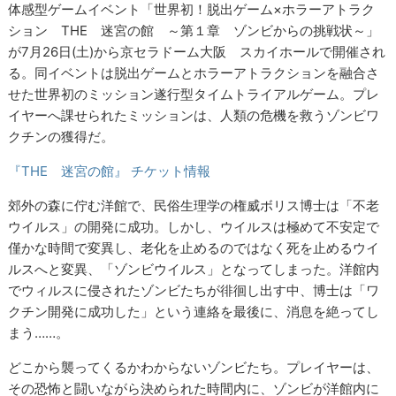
体感型ゲームイベント「世界初！脱出ゲーム×ホラーアトラク
ション THE 迷宮の館 ～第１章 ゾンビからの挑戦状～」
が7月26日(土)から京セラドーム大阪 スカイホールで開催され
る。同イベントは脱出ゲームとホラーアトラクションを融合さ
せた世界初のミッション遂行型タイムトライアルゲーム。プレ
イヤーへ課せられたミッションは、人類の危機を救うゾンビワ
クチンの獲得だ。
『THE 迷宮の館』 チケット情報
郊外の森に佇む洋館で、民俗生理学の権威ボリス博士は「不老
ウイルス」の開発に成功。しかし、ウイルスは極めて不安定で
僅かな時間で変異し、老化を止めるのではなく死を止めるウイ
ルスへと変異、「ゾンビウイルス」となってしまった。洋館内
でウィルスに侵されたゾンビたちが徘徊し出す中、博士は「ワ
クチン開発に成功した」という連絡を最後に、消息を絶ってし
まう……。
どこから襲ってくるかわからないゾンビたち。プレイヤーは、
その恐怖と闘いながら決められた時間内に、ゾンビが洋館内に