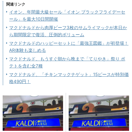
関連リンク
イオン、年間最大級セール「イオン ブラックフライデーセ
ール」を最大10日間開催
マクドナルドから肉厚ビーフ3枚のサムライマックが本日か
ら期間限定で復活、圧倒的ボリューム
マクドナルドのハッピーセットに「最強王図鑑」が初登場！
AR体験も楽しめる
マクドナルド、もうすぐ朝から晩まで「てりやき」祭り ポ
テトを含む全7種
マクドナルド、「チキンマックナゲット」15ピースが特別価
格490円！