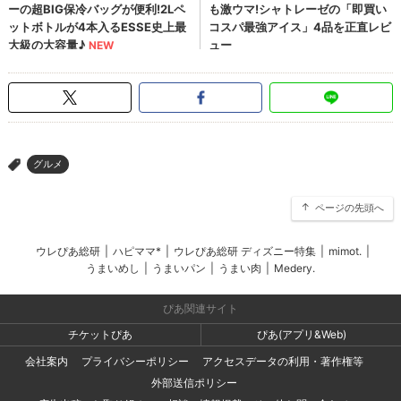
グルメ
>
ページの先頭へ
ウレぴあ総研
|
ハピママ*
|
ウレぴあ総研 ディズニー特集
|
mimot.
|
うまいめし
|
うまいパン
|
うまい肉
|
Medery.
ぴあ関連サイト
チケットぴあ
ぴあ(アプリ&Web)
会社案内
プライバシーポリシー
アクセスデータの利用・著作権等
外部送信ポリシー