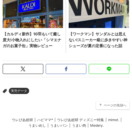
実売データ
>
ページの先頭へ
ウレぴあ総研
|
ハピママ*
|
ウレぴあ総研 ディズニー特集
|
mimot.
|
うまいめし
|
うまいパン
|
うまい肉
|
Medery.