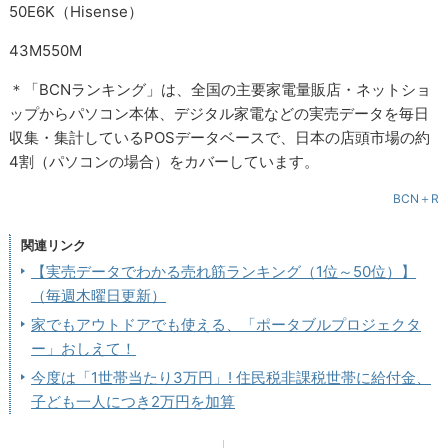
50E6K（Hisense）
43M550M
＊「BCNランキング」は、全国の主要家電量販店・ネットショ
ップからパソコン本体、デジタル家電などの実売データを毎日
収集・集計しているPOSデータベースで、日本の店頭市場の約
4割（パソコンの場合）をカバーしています。
BCN＋R
関連リンク
【実売データでわかる売れ筋ランキング（1位～50位）】
（毎週木曜日更新）
家でもアウトドアでも使える、「ポータブルプロジェクタ
ー」おしえて！
今度は「1世帯当たり3万円」! 住民税非課税世帯に給付金、
子ども一人につき2万円を加算