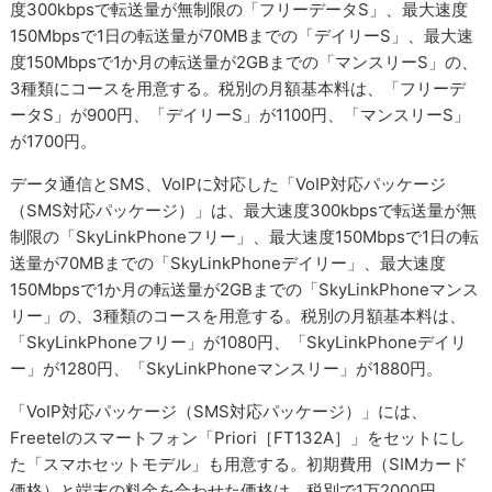
度300kbpsで転送量が無制限の「フリーデータS」、最大速度
150Mbpsで1日の転送量が70MBまでの「デイリーS」、最大速
度150Mbpsで1か月の転送量が2GBまでの「マンスリーS」の、
3種類にコースを用意する。税別の月額基本料は、「フリーデ
ータS」が900円、「デイリーS」が1100円、「マンスリーS」
が1700円。
データ通信とSMS、VoIPに対応した「VoIP対応パッケージ
（SMS対応パッケージ）」は、最大速度300kbpsで転送量が無
制限の「SkyLinkPhoneフリー」、最大速度150Mbpsで1日の転
送量が70MBまでの「SkyLinkPhoneデイリー」、最大速度
150Mbpsで1か月の転送量が2GBまでの「SkyLinkPhoneマンス
リー」の、3種類のコースを用意する。税別の月額基本料は、
「SkyLinkPhoneフリー」が1080円、「SkyLinkPhoneデイリ
ー」が1280円、「SkyLinkPhoneマンスリー」が1880円。
「VoIP対応パッケージ（SMS対応パッケージ）」には、
Freetelのスマートフォン「Priori［FT132A］」をセットにし
た「スマホセットモデル」も用意する。初期費用（SIMカード
価格）と端末の料金を合わせた価格は、税別で1万2000円。