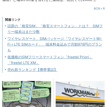
BCN＋R
関連リンク
話題の「格安SIM」「格安スマートフォン」とは？ SIMフ
リー端末はまだ少数
ワイヤレスゲート、SIMパッケージ「ワイヤレスゲートWi-
Fi＋LTE SIMカード」、端末料金込みで月額979円のプラン
も
低価格のSIMフリースマートフォン「freetel Priori」
「freetel LTE XM」
売れ筋ランキング【携帯電話】