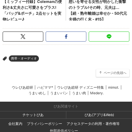
携帯・オーディオ
>
ページの先頭へ
ウレぴあ総研
|
ハピママ*
|
ウレぴあ総研 ディズニー特集
|
mimot.
|
うまいめし
|
うまいパン
|
うまい肉
|
Medery.
ぴあ関連サイト
チケットぴあ
ぴあ(アプリ&Web)
会社案内
プライバシーポリシー
アクセスデータの利用・著作権等
外部送信ポリシー