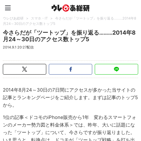
ウレぴあ総研（うれぴあ）
ウレぴあ総研
>
スマホ・IT
>
今さらだが「ツートップ」を振り返る………2014年8
月24～30日のアクセス数トップ5
今さらだが「ツートップ」を振り返る………2014年8
月24～30日のアクセス数トップ5
2014.9.1 20:27配信
2014年8月24～30日の7日間にアクセスが多かった当サイトの
記事とランキングページをご紹介します。まずは記事のトップ5
から。
1位の記事＜ドコモのiPhone販売から1年 変わるスマートフォ
ンのメーカー勢力図と料金体系＞では、昨年、大いに話題にな
った「ツートップ」について、今さらですが振り返りました。
いま思うと、転換点は、ドコモが「ツートップ戦略」を打ち出