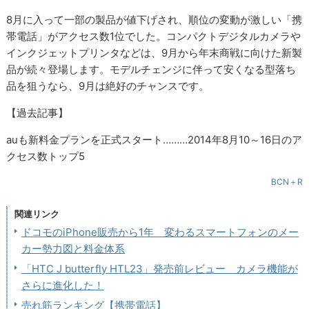
8月に入って一部の製品が値下げされ、順位の変動が激しい「携
帯電話」がアクセス数1位でした。コンパクトデジタルカメラや
インクジェットプリンタなどは、9月から年末商戦に向けた新製
品が続々登場します。モデルチェンジに伴って安くなる型落ち
品を狙うなら、9月は絶好のチャンスです。
【過去記事】
auも新料金プランを正式スタート………2014年8月10～16日のア
クセス数トップ5
BCN＋R
関連リンク
ドコモのiPhone販売から1年 変わるスマートフォンのメー
カー勢力図と料金体系
「HTC J butterfly HTL23」発売前レビュー カメラ機能が
さらに進化した！
売れ筋ランキング【携帯電話】