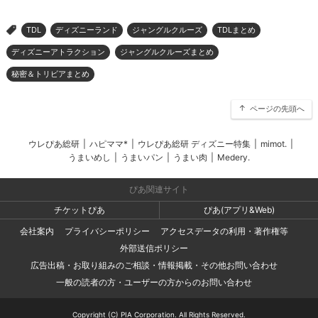
TDL
ディズニーランド
ジャングルクルーズ
TDLまとめ
>
ディズニーアトラクション
ジャングルクルーズまとめ
秘密＆トリビアまとめ
ページの先頭へ
ウレぴあ総研
|
ハピママ*
|
ウレぴあ総研 ディズニー特集
|
mimot.
|
うまいめし
|
うまいパン
|
うまい肉
|
Medery.
ぴあ関連サイト
チケットぴあ
ぴあ(アプリ&Web)
会社案内
プライバシーポリシー
アクセスデータの利用・著作権等
外部送信ポリシー
広告出稿・お取り組みのご相談・情報掲載・その他お問い合わせ
一般の読者の方・ユーザーの方からのお問い合わせ
Copyright (C) PIA Corporation. All Rights Reserved.