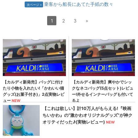
乗客から船長にあてた手紙の数々
次ページ
1
2
3
»