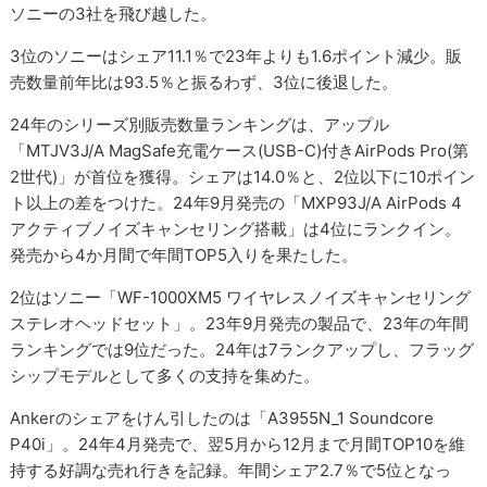
ソニーの3社を飛び越した。
3位のソニーはシェア11.1％で23年よりも1.6ポイント減少。販
売数量前年比は93.5％と振るわず、3位に後退した。
24年のシリーズ別販売数量ランキングは、アップル
「MTJV3J/A MagSafe充電ケース(USB-C)付きAirPods Pro(第
2世代)」が首位を獲得。シェアは14.0％と、2位以下に10ポイン
ト以上の差をつけた。24年9月発売の「MXP93J/A AirPods 4
アクティブノイズキャンセリング搭載」は4位にランクイン。
発売から4か月間で年間TOP5入りを果たした。
2位はソニー「WF-1000XM5 ワイヤレスノイズキャンセリング
ステレオヘッドセット」。23年9月発売の製品で、23年の年間
ランキングでは9位だった。24年は7ランクアップし、フラッグ
シップモデルとして多くの支持を集めた。
Ankerのシェアをけん引したのは「A3955N_1 Soundcore
P40i」。24年4月発売で、翌5月から12月まで月間TOP10を維
持する好調な売れ行きを記録。年間シェア2.7％で5位となっ