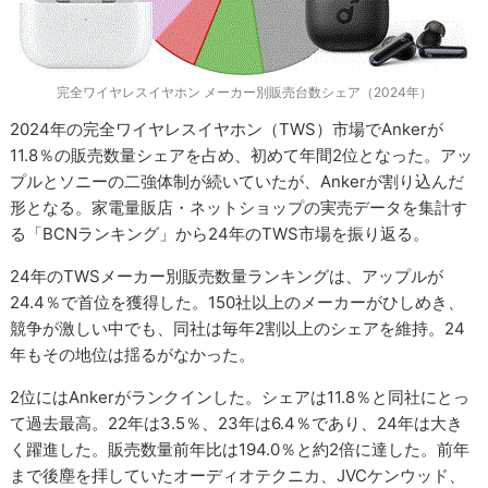
完全ワイヤレスイヤホン メーカー別販売台数シェア（2024年）
2024年の完全ワイヤレスイヤホン（TWS）市場でAnkerが
11.8％の販売数量シェアを占め、初めて年間2位となった。アッ
プルとソニーの二強体制が続いていたが、Ankerが割り込んだ
形となる。家電量販店・ネットショップの実売データを集計す
る「BCNランキング」から24年のTWS市場を振り返る。
24年のTWSメーカー別販売数量ランキングは、アップルが
24.4％で首位を獲得した。150社以上のメーカーがひしめき、
競争が激しい中でも、同社は毎年2割以上のシェアを維持。24
年もその地位は揺るがなかった。
2位にはAnkerがランクインした。シェアは11.8％と同社にとっ
て過去最高。22年は3.5％、23年は6.4％であり、24年は大き
く躍進した。販売数量前年比は194.0％と約2倍に達した。前年
まで後塵を拝していたオーディオテクニカ、JVCケンウッド、