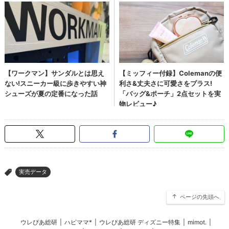
実売データ
>
ページの先頭へ
ウレぴあ総研
|
ハピママ*
|
ウレぴあ総研 ディズニー特集
|
mimot.
|