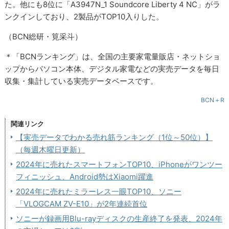
た。他にも8位に「A3947N_1 Soundcore Liberty 4 NC」がラ
ンクインしており、2製品がTOP10入りした。
（BCN総研・筧采斗）
＊「BCNランキング」は、全国の主要家電量販店・ネットショ
ップからパソコン本体、デジタル家電などの実売データを毎日
収集・集計している実売データベースです。
BCN＋R
関連リンク
【実売データでわかる売れ筋ランキング（1位～50位）】
（毎週木曜日更新）
2024年に売れたスマートフォンTOP10、iPhoneがワンツー
フィニッシュ、Android勢はXiaomi躍進
2024年に売れたミラーレス一眼TOP10、ソニー
「VLOGCAM ZV-E10」が2年連続首位
ソニーが録画用Blu-rayディスクの生産終了を発表、2024年