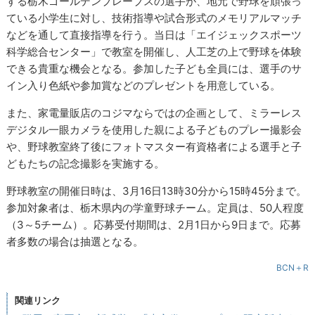
する栃木ゴールデンブレーブスの選手が、地元で野球を頑張っ
ている小学生に対し、技術指導や試合形式のメモリアルマッチ
などを通して直接指導を行う。当日は「エイジェックスポーツ
科学総合センター」で教室を開催し、人工芝の上で野球を体験
できる貴重な機会となる。参加した子ども全員には、選手のサ
イン入り色紙や参加賞などのプレゼントを用意している。
また、家電量販店のコジマならではの企画として、ミラーレス
デジタル一眼カメラを使用した親による子どものプレー撮影会
や、野球教室終了後にフォトマスター有資格者による選手と子
どもたちの記念撮影を実施する。
野球教室の開催日時は、3月16日13時30分から15時45分まで。
参加対象者は、栃木県内の学童野球チーム。定員は、50人程度
（3～5チーム）。応募受付期間は、2月1日から9日まで。応募
者多数の場合は抽選となる。
BCN＋R
関連リンク