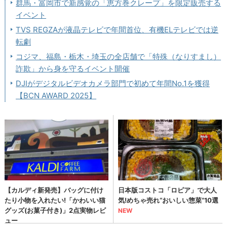
群馬・富岡市で新感覚の「恵方巻クレープ」を限定販売する
イベント
TVS REGZAが液晶テレビで年間首位、有機ELテレビでは逆
転劇
コジマ、福島・栃木・埼玉の全店舗で「特殊（なりすまし）
詐欺」から身を守るイベント開催
DJIがデジタルビデオカメラ部門で初めて年間No.1を獲得
【BCN AWARD 2025】