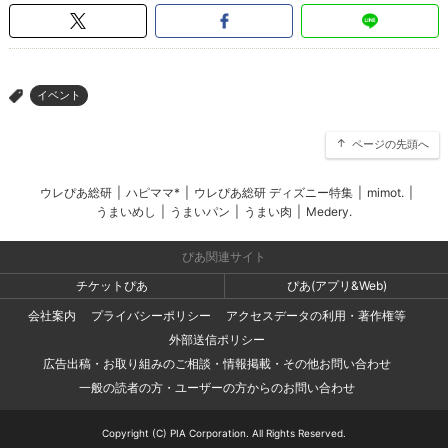
イベント
>
ページの先頭へ
ウレぴあ総研
|
ハピママ*
|
ウレぴあ総研 ディズニー特集
|
mimot.
|
うまいめし
|
うまいパン
|
うまい肉
|
Medery.
ぴあ関連サイト
チケットぴあ
ぴあ(アプリ&Web)
会社案内
プライバシーポリシー
アクセスデータの利用・著作権等
外部送信ポリシー
広告出稿・お取り組みのご相談・情報掲載・その他お問い合わせ
一般の読者の方・ユーザーの方からのお問い合わせ
Copyright (C) PIA Corporation. All Rights Reserved.