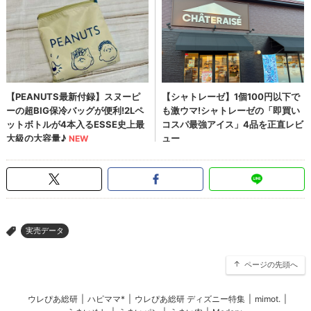
実売データ
>
ページの先頭へ
ウレぴあ総研
|
ハピママ*
|
ウレぴあ総研 ディズニー特集
|
mimot.
|