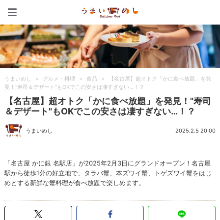
うまいめし
うまいめし
>
グルメ・料理
>
食品
>
【名古屋】超オトク「かに食べ放題」を発
見！"寿司＆デザート"もOKでこの安さは凄すぎない…！？
【名古屋】超オトク「かに食べ放題」を発見！"寿司
＆デザート"もOKでこの安さは凄すぎない…！？
うまいめし
2025.2.5 20:00
「名古屋 かに銀 名駅店」が2025年2月3日にグランドオープン！名古屋
駅から徒歩1分の好立地で、タラバ蟹、本ズワイ蟹、トゲズワイ蟹をはじ
めとする新鮮な蟹料理が食べ放題で楽しめます。