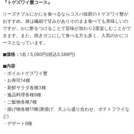
『トゲズワイ蟹コース』
リーズナブルにかにを食べるならコスパ抜群のトゲズワイ蟹が
おすすめ。身は繊細で甘みがありそのまま食べても美味しいの
ですが、かに酢をつけることで旨味が加わり2度楽しむことがで
きます。また、焼きガニにして食べる方も多く、人気のかにコ
ースとなっています。
◼︎価格：
1名 / 5,080円(税込5,588円)
◼︎内容
・ボイルトゲズワイ蟹
・お寿司14種
・新鮮サラダ各種3種
・逸品料理各種8種
・ご飯物各種7種
・揚げ物各種11種(唐揚げ、天ぷら盛り合わせ、ポテトフライな
ど)
・デザート6種