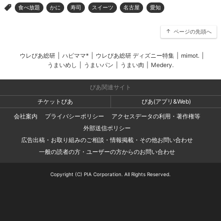
食べ放題
かに
寿司
スイーツ
名古屋
愛知
>
ページの先頭へ
ウレぴあ総研
|
ハピママ*
|
ウレぴあ総研 ディズニー特集
|
mimot.
|
うまいめし
|
うまいパン
|
うまい肉
|
Medery.
ぴあ関連サイト
チケットぴあ
ぴあ(アプリ&Web)
会社案内
プライバシーポリシー
アクセスデータの利用・著作権等
外部送信ポリシー
広告出稿・お取り組みのご相談・情報掲載・その他お問い合わせ
一般の読者の方・ユーザーの方からのお問い合わせ
Copyright (C) PIA Corporation. All Rights Reserved.