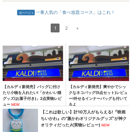
一番人気の「食べ放題コース」はこれ！
次ページ
1
2
»