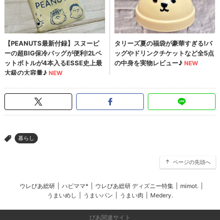
暮らし
>
ページの先頭へ
ウレぴあ総研
|
ハピママ*
|
ウレぴあ総研 ディズニー特集
|
mimot.
|
うまいめし
|
うまいパン
|
うまい肉
|
Medery.
ぴあ関連サイト