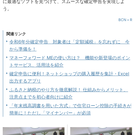
に最適なソフトを見つけて、スムーズな確定申告を実現しよ
う。
BCN＋R
関連リンク
令和6年分確定申告 対象者は「定額減税」を忘れずに 今
から準備を！
マネーフォワード MEの使い方は？ 機能や新登場のポイン
トサービス、活用法を紹介
確定申告に便利！ネットショップの購入履歴を集計・Excel
出力するアプリ
ふるさと納税のやり方を徹底解説！ 仕組みからメリット、
注意点までを初心者向けに紹介
「年末残高調書を用いた方式」で住宅ローン控除の手続きが
簡単に！ただし「マイナンバー」が必須