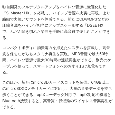
独自開発のフルデジタルアンプをハイレゾ音源に最適化した
「S-Master HX」を搭載し、ハイレゾ音源を忠実に再現。より
繊細で力強いサウンドを体感できる。新たにCDやMP3などの
圧縮音源をハイレゾ相当にアップスケールする「DSEE HX」
で、ふだん聞き慣れた楽曲を手軽に高音質で楽しむことができ
る。
コンパクトボディに消費電力を抑えたシステムを搭載し、高音
質を保ちながらもスタミナ再生を実現。MP3音源で最大50時
間、ハイレゾ音源で最大30時間の連続再生ができる。別売のケ
ーブルを使って、スマートフォンへのおすそわけ充電もでき
る。
このほか、新たにmicroSDカードスロットを装備。64GB以上
のmicroSDXCメモリカードに対応し、大量の音楽データを持ち
歩くことができる。aptXコーデック対応で、aptX対応の機器と
Bluetooth接続すると、高音質・低遅延のワイヤレス音楽再生が
できる。