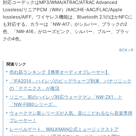
対応コーデックはMP3/WMA/ATRAC/ATRAC Advanced
Lossless/リニアPCM（WAV）/AAC/HE-AAC/FLAC/Apple
lossless/AIFF。ワイヤレス機能は、Bluetooth 2.1のほかNFCに
も対応する。カラーは「NW-A17」がシルバー、ブラックの2
色、「NW-A16」がローズピンク、シルバー、ブルー、ブラッ
クの4色。
BCN＋R
関連リンク
売れ筋ランキング【携帯オーディオプレーヤー】
「IFA2014」ハイレゾのビッグウェーブ到来 パナソニック
の「テクニクス」が復活
ソニー、初のハイレゾ対応ウォークマン「NW-ZX1」と
「NW-F880シリーズ」
ウォークマン新シリーズが人気、音にこだわるなら音楽専用
プレーヤー！
レーベルゲート、WALKMAN公式ミュージックストア