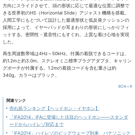
方向にスライドさせて、頭の形状に応じて最適な位置に調整で
きる世界初のHS（Horizontal Slide）アジャスト機構を搭載。
人間工学にもとづいて設計した最適形状と低反発クッションの
採用によって、イヤーパッドが耳まわりの形状にしっかりフィ
ットする。密閉性・遮音性にもすぐれ、上質な着け心地を実現
した。
再生周波数帯域は4Hz～50kHz。付属の着脱できるコードは、
約1.2mと約3.0m。ステレオミニ標準プラグアダプタ、キャリン
グポーチが付属する。1.2mの着脱コードを含む重さは約
340g。カラーはブラック。
BCN＋R
関連リンク
売れ筋ランキング【ヘッドホン・イヤホン】
「IFA2014」IFAに登場した注目のヘッドホン――スタンダ
ードからハイレゾ対応まで
「IFA2014」ハイレゾのビッグウェーブ到来 パナソニック