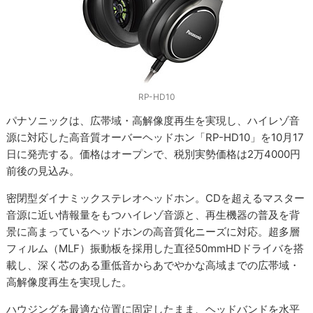
RP-HD10
パナソニックは、広帯域・高解像度再生を実現し、ハイレゾ音
源に対応した高音質オーバーヘッドホン「RP-HD10」を10月17
日に発売する。価格はオープンで、税別実勢価格は2万4000円
前後の見込み。
密閉型ダイナミックステレオヘッドホン。CDを超えるマスター
音源に近い情報量をもつハイレゾ音源と、再生機器の普及を背
景に高まっているヘッドホンの高音質化ニーズに対応。超多層
フィルム（MLF）振動板を採用した直径50mmHDドライバを搭
載し、深く芯のある重低音からあでやかな高域までの広帯域・
高解像度再生を実現した。
ハウジングを最適な位置に固定したまま、ヘッドバンドを水平