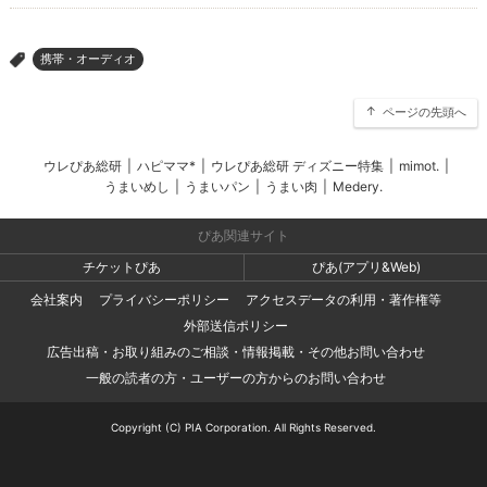
携帯・オーディオ
>
ページの先頭へ
ウレぴあ総研
|
ハピママ*
|
ウレぴあ総研 ディズニー特集
|
mimot.
|
うまいめし
|
うまいパン
|
うまい肉
|
Medery.
ぴあ関連サイト
チケットぴあ
ぴあ(アプリ&Web)
会社案内
プライバシーポリシー
アクセスデータの利用・著作権等
外部送信ポリシー
広告出稿・お取り組みのご相談・情報掲載・その他お問い合わせ
一般の読者の方・ユーザーの方からのお問い合わせ
Copyright (C) PIA Corporation. All Rights Reserved.