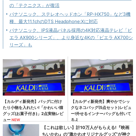
の「テクニクス」が復活
パナソニック、ステレオヘッドホン「RP-HX750」など3機
種、最大11.1chのDTS Headphone:Xに対応
パナソニック、IPS液晶パネル採用の4K対応液晶テレビ「ビ
エラ AX900シリーズ」、より身近な4Kの「ビエラ AX700シ
リーズ」も