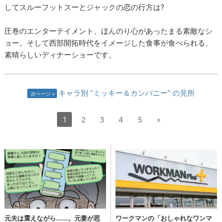
してスルーフットスーとジャックの恋の行方は?
圧巻のエンターテイメント、ほんのり心があったまる素敵なシ
ョー。そして西部開拓時代をイメージした食事が食べられる、
素晴らしいディナーショーです。
キャラ別 “ミッキー＆カンパニー” の見所
次ページ
1
2
3
4
5
»