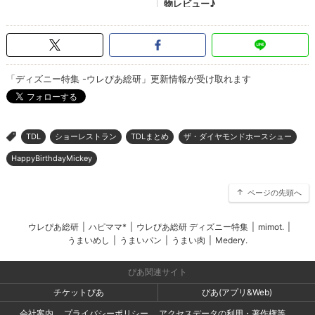
「ディズニー特集 -ウレぴあ総研」更新情報が受け取れます
TDL
ショーレストラン
TDLまとめ
ザ・ダイヤモンドホースシュー
>
HappyBirthdayMickey
ページの先頭へ
ウレぴあ総研
|
ハピママ*
|
ウレぴあ総研 ディズニー特集
|
mimot.
|
うまいめし
|
うまいパン
|
うまい肉
|
Medery.
ぴあ関連サイト
チケットぴあ
ぴあ(アプリ&Web)
会社案内
プライバシーポリシー
アクセスデータの利用・著作権等