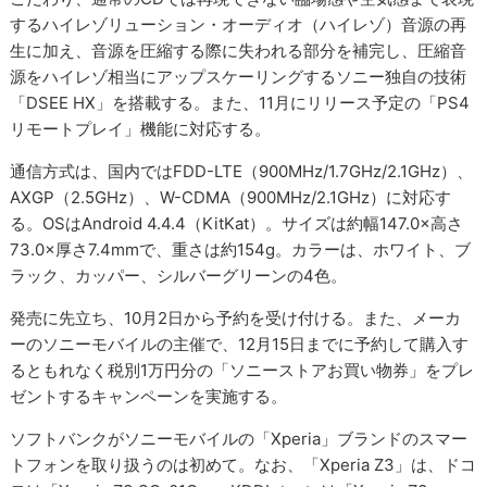
するハイレゾリューション・オーディオ（ハイレゾ）音源の再
生に加え、音源を圧縮する際に失われる部分を補完し、圧縮音
源をハイレゾ相当にアップスケーリングするソニー独自の技術
「DSEE HX」を搭載する。また、11月にリリース予定の「PS4
リモートプレイ」機能に対応する。
通信方式は、国内ではFDD-LTE（900MHz/1.7GHz/2.1GHz）、
AXGP（2.5GHz）、W-CDMA（900MHz/2.1GHz）に対応す
る。OSはAndroid 4.4.4（KitKat）。サイズは約幅147.0×高さ
73.0×厚さ7.4mmで、重さは約154g。カラーは、ホワイト、ブ
ラック、カッパー、シルバーグリーンの4色。
発売に先立ち、10月2日から予約を受け付ける。また、メーカ
ーのソニーモバイルの主催で、12月15日までに予約して購入す
るともれなく税別1万円分の「ソニーストアお買い物券」をプレ
ゼントするキャンペーンを実施する。
ソフトバンクがソニーモバイルの「Xperia」ブランドのスマー
トフォンを取り扱うのは初めて。なお、「Xperia Z3」は、ドコ