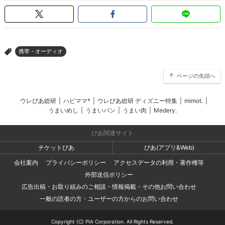
携帯・オーディオ
>
ページの先頭へ
ウレぴあ総研
|
ハピママ*
|
ウレぴあ総研 ディズニー特集
|
mimot.
|
うまいめし
|
うまいパン
|
うまい肉
|
Medery.
ぴあ関連サイト
チケットぴあ
ぴあ(アプリ&Web)
会社案内
プライバシーポリシー
アクセスデータの利用・著作権等
外部送信ポリシー
広告出稿・お取り組みのご相談・情報掲載・その他お問い合わせ
一般の読者の方・ユーザーの方からのお問い合わせ
Copyright (C) PIA Corporation. All Rights Reserved.