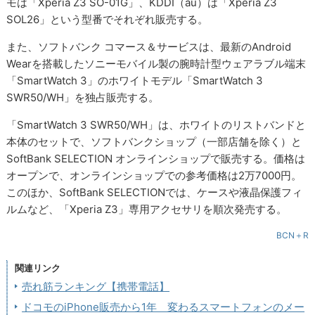
モは「Xperia Z3 SO-01G」、KDDI（au）は「Xperia Z3
SOL26」という型番でそれぞれ販売する。
また、ソフトバンク コマース＆サービスは、最新のAndroid
Wearを搭載したソニーモバイル製の腕時計型ウェアラブル端末
「SmartWatch 3」のホワイトモデル「SmartWatch 3
SWR50/WH」を独占販売する。
「SmartWatch 3 SWR50/WH」は、ホワイトのリストバンドと
本体のセットで、ソフトバンクショップ（一部店舗を除く）と
SoftBank SELECTION オンラインショップで販売する。価格は
オープンで、オンラインショップでの参考価格は2万7000円。
このほか、SoftBank SELECTIONでは、ケースや液晶保護フィ
ルムなど、「Xperia Z3」専用アクセサリを順次発売する。
BCN＋R
関連リンク
売れ筋ランキング【携帯電話】
ドコモのiPhone販売から1年 変わるスマートフォンのメー