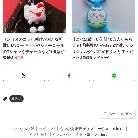
新製品
>
ページの先頭へ
ウレぴあ総研
|
ハピママ*
|
ウレぴあ総研 ディズニー特集
|
mimot.
|
うまいめし
|
うまいパン
|
うまい肉
|
Medery.