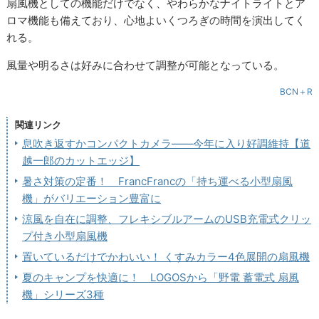
扇風機としての機能だけでなく、やわらかなナイトライトとア
ロマ機能も備えており、心地よいくつろぎの時間を演出してく
れる。
風量や明るさは好みに合わせて調整が可能となっている。
BCN＋R
関連リンク
息吹き返すかコンパクトカメラ――今年に入り好調維持【道
越一郎のカットエッジ】
暑さ対策の定番！ FrancFrancの「持ち運べる小型扇風
機」がバリエーション豊富に
涼風を自在に調整、フレキシブルアームのUSB充電式クリッ
プ付き小型扇風機
置いているだけでかわいい！ くすみカラー4色展開の扇風機
夏のキャンプを快適に！ LOGOSから「野電 蓄電式 扇風
機」シリーズ3種