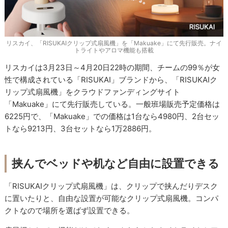
リスカイ、「RISUKAIクリップ式扇風機」を「Makuake」にて先行販売。ナイ
トライトやアロマ機能も搭載
リスカイは3月23日～4月20日22時の期間、チームの99％が女
性で構成されている「RISUKAI」ブランドから、「RISUKAIク
リップ式扇風機」をクラウドファンディングサイト
「Makuake」にて先行販売している。一般班場販売予定価格は
6225円で、「Makuake」での価格は1台なら4980円、2台セッ
トなら9213円、3台セットなら1万2886円。
挟んでベッドや机など自由に設置できる
「RISUKAIクリップ式扇風機」は、クリップで挟んだりデスク
に置いたりと、自由な設置が可能なクリップ式扇風機。コンパ
クトなので場所を選ばず設置できる。