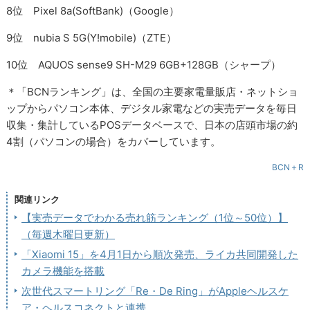
8位 Pixel 8a(SoftBank)（Google）
9位 nubia S 5G(Y!mobile)（ZTE）
10位 AQUOS sense9 SH-M29 6GB+128GB（シャープ）
＊「BCNランキング」は、全国の主要家電量販店・ネットショ
ップからパソコン本体、デジタル家電などの実売データを毎日
収集・集計しているPOSデータベースで、日本の店頭市場の約
4割（パソコンの場合）をカバーしています。
BCN＋R
関連リンク
【実売データでわかる売れ筋ランキング（1位～50位）】
（毎週木曜日更新）
「Xiaomi 15」を4月1日から順次発売、ライカ共同開発した
カメラ機能を搭載
次世代スマートリング「Re・De Ring」がAppleヘルスケ
ア・ヘルスコネクトと連携