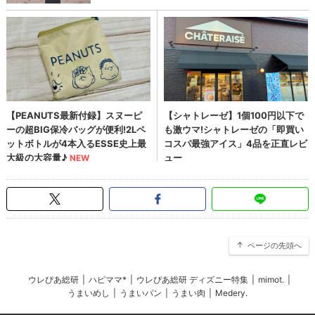
ページの先頭へ
ウレぴあ総研
|
ハピママ*
|
ウレぴあ総研 ディズニー特集
|
mimot.
|
うまいめし
|
うまいパン
|
うまい肉
|
Medery.