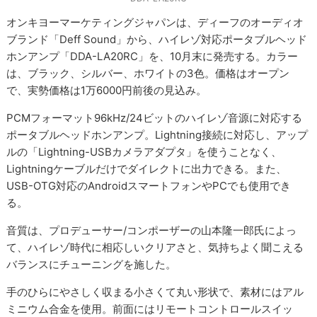
オンキヨーマーケティングジャパンは、ディーフのオーディオ
ブランド「Deff Sound」から、ハイレゾ対応ポータブルヘッド
ホンアンプ「DDA-LA20RC」を、10月末に発売する。カラー
は、ブラック、シルバー、ホワイトの3色。価格はオープン
で、実勢価格は1万6000円前後の見込み。
PCMフォーマット96kHz/24ビットのハイレゾ音源に対応する
ポータブルヘッドホンアンプ。Lightning接続に対応し、アップ
ルの「Lightning-USBカメラアダプタ」を使うことなく、
Lightningケーブルだけでダイレクトに出力できる。また、
USB-OTG対応のAndroidスマートフォンやPCでも使用でき
る。
音質は、プロデューサー/コンポーザーの山本隆一郎氏によっ
て、ハイレゾ時代に相応しいクリアさと、気持ちよく聞こえる
バランスにチューニングを施した。
手のひらにやさしく収まる小さくて丸い形状で、素材にはアル
ミニウム合金を使用。前面にはリモートコントロールスイッ