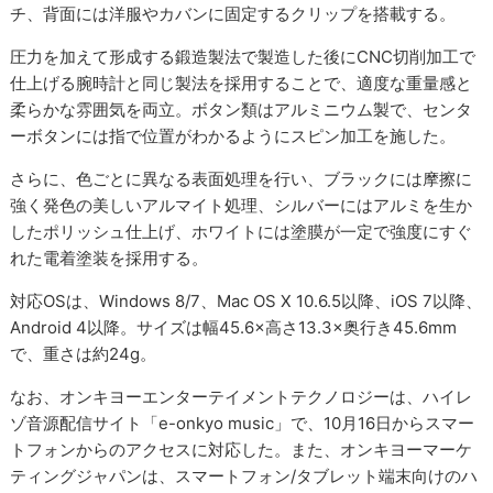
チ、背面には洋服やカバンに固定するクリップを搭載する。
圧力を加えて形成する鍛造製法で製造した後にCNC切削加工で
仕上げる腕時計と同じ製法を採用することで、適度な重量感と
柔らかな雰囲気を両立。ボタン類はアルミニウム製で、センタ
ーボタンには指で位置がわかるようにスピン加工を施した。
さらに、色ごとに異なる表面処理を行い、ブラックには摩擦に
強く発色の美しいアルマイト処理、シルバーにはアルミを生か
したポリッシュ仕上げ、ホワイトには塗膜が一定で強度にすぐ
れた電着塗装を採用する。
対応OSは、Windows 8/7、Mac OS X 10.6.5以降、iOS 7以降、
Android 4以降。サイズは幅45.6×高さ13.3×奥行き45.6mm
で、重さは約24g。
なお、オンキヨーエンターテイメントテクノロジーは、ハイレ
ゾ音源配信サイト「e-onkyo music」で、10月16日からスマー
トフォンからのアクセスに対応した。また、オンキヨーマーケ
ティングジャパンは、スマートフォン/タブレット端末向けのハ