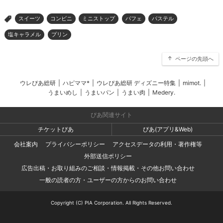
スイーツ
コンビニ
ミニストップ
パフェ
パステル
>
塩キャラメル
プリン
ページの先頭へ
ウレぴあ総研
|
ハピママ*
|
ウレぴあ総研 ディズニー特集
|
mimot.
|
うまいめし
|
うまいパン
|
うまい肉
|
Medery.
ぴあ関連サイト
チケットぴあ
ぴあ(アプリ&Web)
会社案内
プライバシーポリシー
アクセスデータの利用・著作権等
外部送信ポリシー
広告出稿・お取り組みのご相談・情報掲載・その他お問い合わせ
一般の読者の方・ユーザーの方からのお問い合わせ
Copyright (C) PIA Corporation. All Rights Reserved.