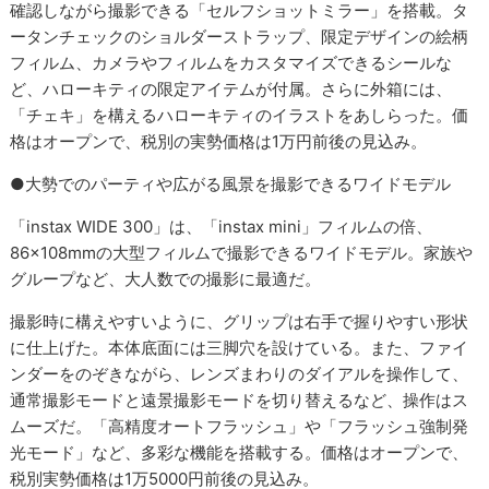
確認しながら撮影できる「セルフショットミラー」を搭載。タ
ータンチェックのショルダーストラップ、限定デザインの絵柄
フィルム、カメラやフィルムをカスタマイズできるシールな
ど、ハローキティの限定アイテムが付属。さらに外箱には、
「チェキ」を構えるハローキティのイラストをあしらった。価
格はオープンで、税別の実勢価格は1万円前後の見込み。
●大勢でのパーティや広がる風景を撮影できるワイドモデル
「instax WIDE 300」は、「instax mini」フィルムの倍、
86×108mmの大型フィルムで撮影できるワイドモデル。家族や
グループなど、大人数での撮影に最適だ。
撮影時に構えやすいように、グリップは右手で握りやすい形状
に仕上げた。本体底面には三脚穴を設けている。また、ファイ
ンダーをのぞきながら、レンズまわりのダイアルを操作して、
通常撮影モードと遠景撮影モードを切り替えるなど、操作はス
ムーズだ。「高精度オートフラッシュ」や「フラッシュ強制発
光モード」など、多彩な機能を搭載する。価格はオープンで、
税別実勢価格は1万5000円前後の見込み。