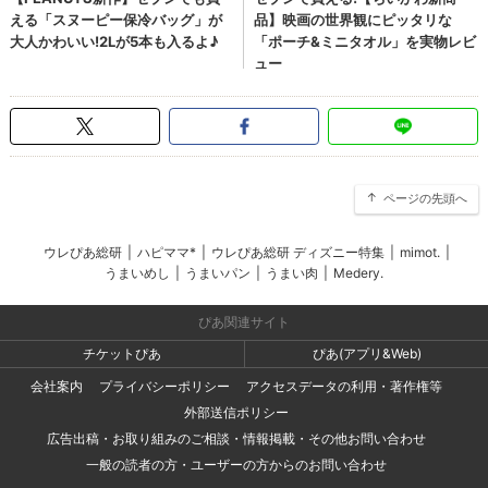
ページの先頭へ
ウレぴあ総研
|
ハピママ*
|
ウレぴあ総研 ディズニー特集
|
mimot.
|
うまいめし
|
うまいパン
|
うまい肉
|
Medery.
ぴあ関連サイト
チケットぴあ
ぴあ(アプリ&Web)
会社案内
プライバシーポリシー
アクセスデータの利用・著作権等
外部送信ポリシー
広告出稿・お取り組みのご相談・情報掲載・その他お問い合わせ
一般の読者の方・ユーザーの方からのお問い合わせ