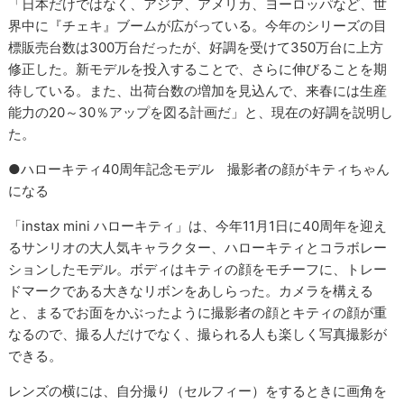
「日本だけではなく、アジア、アメリカ、ヨーロッパなど、世
界中に『チェキ』ブームが広がっている。今年のシリーズの目
標販売台数は300万台だったが、好調を受けて350万台に上方
修正した。新モデルを投入することで、さらに伸びることを期
待している。また、出荷台数の増加を見込んで、来春には生産
能力の20～30％アップを図る計画だ」と、現在の好調を説明し
た。
●ハローキティ40周年記念モデル 撮影者の顔がキティちゃん
になる
「instax mini ハローキティ」は、今年11月1日に40周年を迎え
るサンリオの大人気キャラクター、ハローキティとコラボレー
ションしたモデル。ボディはキティの顔をモチーフに、トレー
ドマークである大きなリボンをあしらった。カメラを構える
と、まるでお面をかぶったように撮影者の顔とキティの顔が重
なるので、撮る人だけでなく、撮られる人も楽しく写真撮影が
できる。
レンズの横には、自分撮り（セルフィー）をするときに画角を