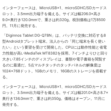
インターフェースは、MicroUSB×1、microSDHC/SDカードス
ロット、3.5mm出力端子を備える。サイズは幅206.0×高さ
9.0×奥行き120.0mmで、重さは約320g。税別価格は1万8500
円。11月に発売する。
「Diginnos Tablet DG-Q78N」は、バッテリ交換に対応する8
型Androidタブレット端末。法人からの「同じ端末を長く使い
たい」という要望を受けて開発した。CPUには動作性能と省電
力性能が高いMediaTek MT8382を採用。7インチよりひと回り
大きい7.85インチのディスプレイは、書類や電子書籍を閲覧す
るのに最適だ。5点マルチタッチのタッチパネルの解像度は
1024×768ドット。1GBのメモリ、16GBのストレージを搭載す
る。
インターフェースは、MicroUSB×1、microSDHC/SDカードス
ロット、3.5mm出力端子を備える。サイズは幅201.0×高さ8.7×
奥行き136.0mmで、重さは約350g。価格はオープン。11月に
発売する。