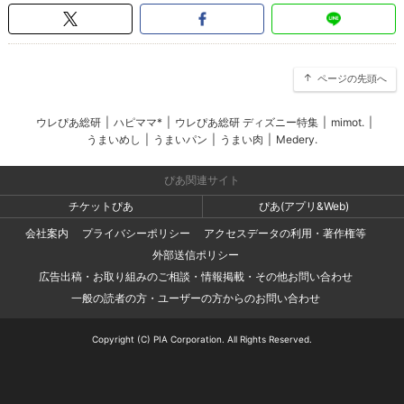
ページの先頭へ
ウレぴあ総研
|
ハピママ*
|
ウレぴあ総研 ディズニー特集
|
mimot.
|
うまいめし
|
うまいパン
|
うまい肉
|
Medery.
ぴあ関連サイト
チケットぴあ
ぴあ(アプリ&Web)
会社案内
プライバシーポリシー
アクセスデータの利用・著作権等
外部送信ポリシー
広告出稿・お取り組みのご相談・情報掲載・その他お問い合わせ
一般の読者の方・ユーザーの方からのお問い合わせ
Copyright (C) PIA Corporation. All Rights Reserved.