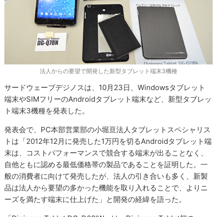
法人からの要望で開発した新型タブレット端末3機種
サードウェーブデジノスは、10月23日、Windowsタブレット
端末やSIMフリーのAndroidタブレット端末など、新型タブレッ
ト端末3機種を発表した。
発表会で、PC本部営業部の小堀亘法人タブレットスペシャリス
トは「2012年12月に発売した1万円を切るAndroidタブレット端
末は、コストパフォーマンスで競合する端末が出ることなく、
自他ともに認める最低価格帯の製品であることを証明した。一
般の消費者に向けて発売したが、法人の引き合いも多く、新製
品は法人から要望の多かった機能を取り入れることで、よりニ
ーズを満たす端末に仕上げた」と開発の経緯を語った。