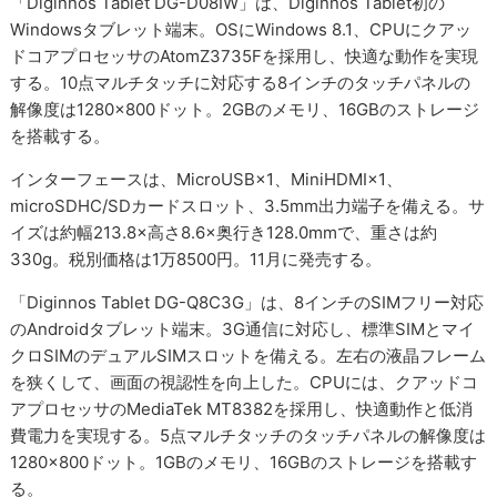
「Diginnos Tablet DG-D08IW」は、Diginnos Tablet初の
Windowsタブレット端末。OSにWindows 8.1、CPUにクアッ
ドコアプロセッサのAtomZ3735Fを採用し、快適な動作を実現
する。10点マルチタッチに対応する8インチのタッチパネルの
解像度は1280×800ドット。2GBのメモリ、16GBのストレージ
を搭載する。
インターフェースは、MicroUSB×1、MiniHDMI×1、
microSDHC/SDカードスロット、3.5mm出力端子を備える。サ
イズは約幅213.8×高さ8.6×奥行き128.0mmで、重さは約
330g。税別価格は1万8500円。11月に発売する。
「Diginnos Tablet DG-Q8C3G」は、8インチのSIMフリー対応
のAndroidタブレット端末。3G通信に対応し、標準SIMとマイ
クロSIMのデュアルSIMスロットを備える。左右の液晶フレーム
を狭くして、画面の視認性を向上した。CPUには、クアッドコ
アプロセッサのMediaTek MT8382を採用し、快適動作と低消
費電力を実現する。5点マルチタッチのタッチパネルの解像度は
1280×800ドット。1GBのメモリ、16GBのストレージを搭載す
る。