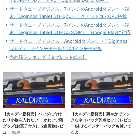
チのモバイルノートPC「Diginnos DG-D10IW」
サードウェーブデジノス、7インチのAndroidタブレット端
末「Diginnos Tablet DG-Q7C」、クアッドコアCPU搭載
サードウェーブデジノス、7インチのAndroidタブレット端
末「Diginnos Tablet DG-D07S/GP」、Google Playに対応
サードウェーブデジノス、Androidタブレット「Diginnos
Tablet」、7インチモデルと10.1インチモデル
売れ筋ランキング【タブレット端末】