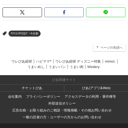
ｱﾅﾘｽﾄPOSﾃﾞｰﾀ分析
>
ページの先頭へ
ウレぴあ総研
|
ハピママ*
|
ウレぴあ総研 ディズニー特集
|
mimot.
|
うまいめし
|
うまいパン
|
うまい肉
|
Medery.
ぴあ関連サイト
チケットぴあ
ぴあ(アプリ&Web)
会社案内
プライバシーポリシー
アクセスデータの利用・著作権等
外部送信ポリシー
広告出稿・お取り組みのご相談・情報掲載・その他お問い合わせ
一般の読者の方・ユーザーの方からのお問い合わせ