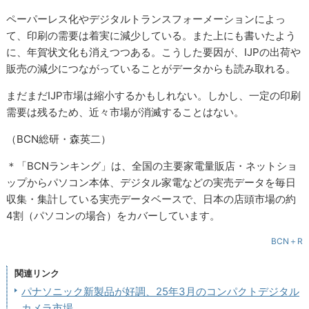
ペーパーレス化やデジタルトランスフォーメーションによっ
て、印刷の需要は着実に減少している。また上にも書いたよう
に、年賀状文化も消えつつある。こうした要因が、IJPの出荷や
販売の減少につながっていることがデータからも読み取れる。
まだまだIJP市場は縮小するかもしれない。しかし、一定の印刷
需要は残るため、近々市場が消滅することはない。
（BCN総研・森英二）
＊「BCNランキング」は、全国の主要家電量販店・ネットショ
ップからパソコン本体、デジタル家電などの実売データを毎日
収集・集計している実売データベースで、日本の店頭市場の約
4割（パソコンの場合）をカバーしています。
BCN＋R
関連リンク
パナソニック新製品が好調、25年3月のコンパクトデジタル
カメラ市場