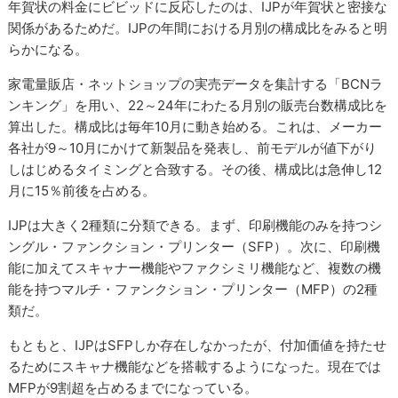
年賀状の料金にビビッドに反応したのは、IJPが年賀状と密接な
関係があるためだ。IJPの年間における月別の構成比をみると明
らかになる。
家電量販店・ネットショップの実売データを集計する「BCNラ
ンキング」を用い、22～24年にわたる月別の販売台数構成比を
算出した。構成比は毎年10月に動き始める。これは、メーカー
各社が9～10月にかけて新製品を発表し、前モデルが値下がり
しはじめるタイミングと合致する。その後、構成比は急伸し12
月に15％前後を占める。
IJPは大きく2種類に分類できる。まず、印刷機能のみを持つシ
ングル・ファンクション・プリンター（SFP）。次に、印刷機
能に加えてスキャナー機能やファクシミリ機能など、複数の機
能を持つマルチ・ファンクション・プリンター（MFP）の2種
類だ。
もともと、IJPはSFPしか存在しなかったが、付加価値を持たせ
るためにスキャナ機能などを搭載するようになった。現在では
MFPが9割超を占めるまでになっている。