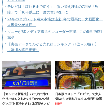
テレビは「壊れるまで使う」、買い替え理由の7割が「故
障」で「10年以上に一度の買い物」に
24年のタブレット端末市場は過去8年で最高に、大画面化・
大容量化が後押し
ソニーがBDメディア撤退のレコーダー市場、この5年で6割
減少
【実売データでわかる売れ筋ランキング（1位～50位）】
（毎週木曜日更新）