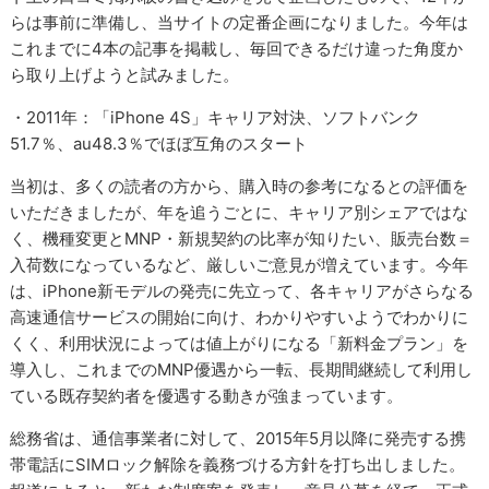
らは事前に準備し、当サイトの定番企画になりました。今年は
これまでに4本の記事を掲載し、毎回できるだけ違った角度か
ら取り上げようと試みました。
・2011年：「iPhone 4S」キャリア対決、ソフトバンク
51.7％、au48.3％でほぼ互角のスタート
当初は、多くの読者の方から、購入時の参考になるとの評価を
いただきましたが、年を追うごとに、キャリア別シェアではな
く、機種変更とMNP・新規契約の比率が知りたい、販売台数＝
入荷数になっているなど、厳しいご意見が増えています。今年
は、iPhone新モデルの発売に先立って、各キャリアがさらなる
高速通信サービスの開始に向け、わかりやすいようでわかりに
くく、利用状況によっては値上がりになる「新料金プラン」を
導入し、これまでのMNP優遇から一転、長期間継続して利用し
ている既存契約者を優遇する動きが強まっています。
総務省は、通信事業者に対して、2015年5月以降に発売する携
帯電話にSIMロック解除を義務づける方針を打ち出しました。