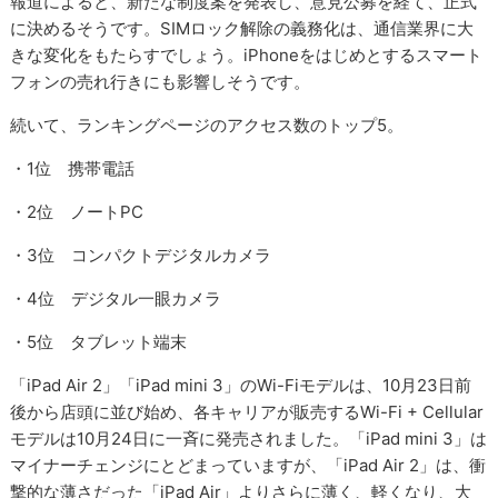
報道によると、新たな制度案を発表し、意見公募を経て、正式
に決めるそうです。SIMロック解除の義務化は、通信業界に大
きな変化をもたらすでしょう。iPhoneをはじめとするスマート
フォンの売れ行きにも影響しそうです。
続いて、ランキングページのアクセス数のトップ5。
・1位 携帯電話
・2位 ノートPC
・3位 コンパクトデジタルカメラ
・4位 デジタル一眼カメラ
・5位 タブレット端末
「iPad Air 2」「iPad mini 3」のWi-Fiモデルは、10月23日前
後から店頭に並び始め、各キャリアが販売するWi-Fi + Cellular
モデルは10月24日に一斉に発売されました。「iPad mini 3」は
マイナーチェンジにとどまっていますが、「iPad Air 2」は、衝
撃的な薄さだった「iPad Air」よりさらに薄く、軽くなり、大