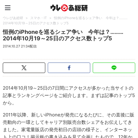
ウレぴあ総研（うれぴあ）
ウレぴあ総研
>
スマホ・IT
>
恒例のiPhoneを巡るシェア争い 今年は？………
2014年10月19～25日のアクセス数トップ5
恒例のiPhoneを巡るシェア争い 今年は？………
2014年10月19～25日のアクセス数トップ5
2014.10.27 21:34配信
2014年10月19～25日の7日間にアクセスが多かった当サイトの
記事とランキングページをご紹介します。まずは記事のトップ5
から。
2011年以降、新しいiPhoneが発売になるたびに、その直後に販
売動向の一環としてキャリア別販売台数シェアをお伝えしてき
ました。家電量販店の発売初日の店頭の様子と、インターネッ
ト上の口コミ掲示板の書き込みを見て企画したもので、12年か