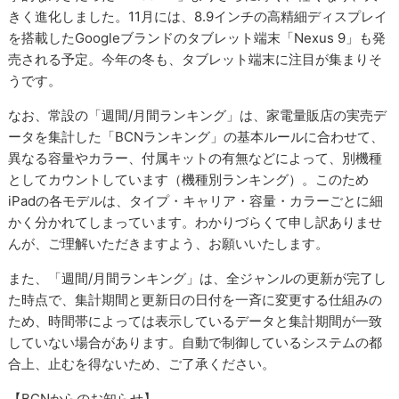
きく進化しました。11月には、8.9インチの高精細ディスプレイ
を搭載したGoogleブランドのタブレット端末「Nexus 9」も発
売される予定。今年の冬も、タブレット端末に注目が集まりそ
うです。
なお、常設の「週間/月間ランキング」は、家電量販店の実売デ
ータを集計した「BCNランキング」の基本ルールに合わせて、
異なる容量やカラー、付属キットの有無などによって、別機種
としてカウントしています（機種別ランキング）。このため
iPadの各モデルは、タイプ・キャリア・容量・カラーごとに細
かく分かれてしまっています。わかりづらくて申し訳ありませ
んが、ご理解いただきますよう、お願いいたします。
また、「週間/月間ランキング」は、全ジャンルの更新が完了し
た時点で、集計期間と更新日の日付を一斉に変更する仕組みの
ため、時間帯によっては表示しているデータと集計期間が一致
していない場合があります。自動で制御しているシステムの都
合上、止むを得ないため、ご了承ください。
【BCNからのお知らせ】