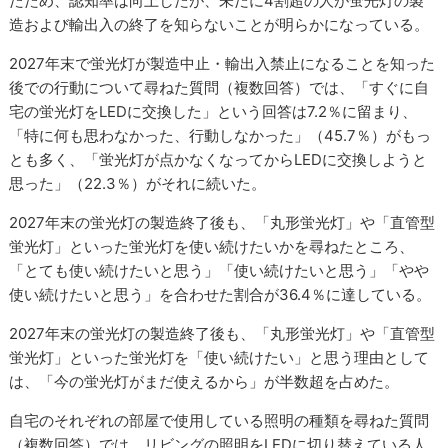
たため、認知率は向上したが、未だに4割超の人が蛍光灯の製
造および輸出入の終了を知らないことが明らかになっている。
2027年末で蛍光灯が製造中止・輸出入禁止になることを知った
後での行動について尋ねた質問（複数回答）では、「すぐに自
宅の蛍光灯をLEDに交換した」という回答は7.2％に留まり、
「特に何も思わなかった、行動しなかった」（45.7％）がもっ
とも多く、「蛍光灯が点かなくなってからLEDに交換しようと
思った」（22.3％）がそれに続いた。
2027年末の蛍光灯の製造終了後も、「丸形蛍光灯」や「直管型
蛍光灯」といった蛍光灯を使い続けたいかを尋ねたところ、
「とても使い続けたいと思う」「使い続けたいと思う」「やや
使い続けたいと思う」を合わせた割合が36.4％に達している。
2027年末の蛍光灯の製造終了後も、「丸形蛍光灯」や「直管型
蛍光灯」といった蛍光灯を「使い続けたい」と思う理由として
は、「今の蛍光灯がまだ使えるから」が半数超を占めた。
自宅のそれぞれの部屋で使用している照明の種類を尋ねた質問
（複数回答）では、リビングの照明をLEDに切り替えている人