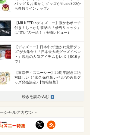
バッグ＆お出かけグッズがillusie300か
ら多数ラインナップ♪
【MILKFED.×ディズニー】激かわポーチ
付き！しっかり収納の「優秀リュック」
は“買い”の一品！（実物レビュー）
【ディズニー】日本中の“激かわ最新グッ
ズ”が大集合！「日本最大級グッズイベン
ト」現地の人気アイテムをレポ【8/16ま
で】
【東京ディズニーシー】25周年記念に絶
対ほしい！“永久保存版レベル”の必見グ
ッズ発売決定♪【情報解禁】
続きを読み込む
ーシャルアカウント
X
RSS