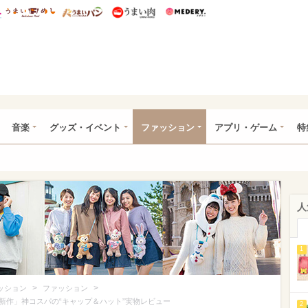
総研 ディズニー特集
mimot.
うまいめし
うまいパン
うまい肉
Medery.
ズニー特集 -ウレぴあ総研
音楽
グッズ・イベント
ファッション
アプリ・ゲーム
特
人
1
>
>
ッション
ファッション
新作」神コスパの“キャップ＆ハット”実物レビュー
2