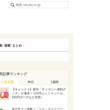
集･連載･まとめ
気記事ランキング
いま人気
昨日
1週間
【キャンドゥ】新作「ディズニー便利グ
ッズ」が激安！110円ぷっくりシール、
330円ポーチなど充実♪
良デザイン多数！「トイ・ストーリー」