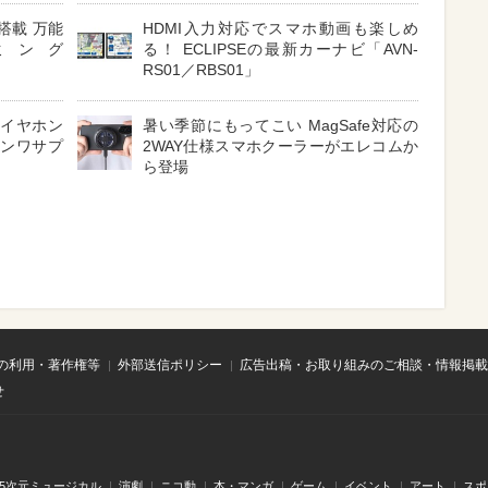
搭載 万能
HDMI入力対応でスマホ動画も楽しめ
ミング
る！ ECLIPSEの最新カーナビ「AVN-
RS01／RBS01」
 イヤホン
暑い季節にもってこい MagSafe対応の
サンワサプ
2WAY仕様スマホクーラーがエレコムか
ら登場
の利用・著作権等
外部送信ポリシー
広告出稿・お取り組みのご相談・情報掲載
せ
.5次元ミュージカル
演劇
ニコ動
本・マンガ
ゲーム
イベント
アート
スポ