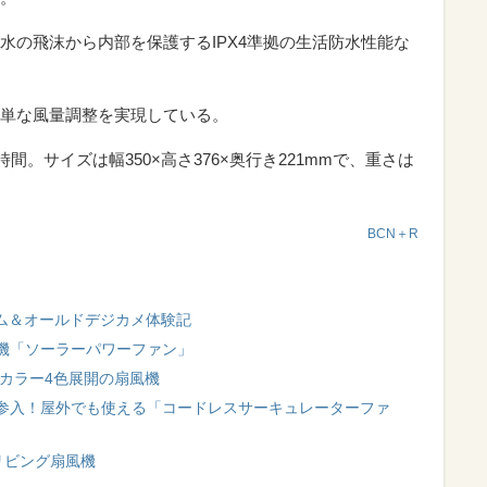
水の飛沫から内部を保護するIPX4準拠の生活防水性能な
単な風量調整を実現している。
間。サイズは幅350×高さ376×奥行き221mmで、重さは
BCN＋R
ルム＆オールドデジカメ体験記
機「ソーラーパワーファン」
カラー4色展開の扇風機
参入！屋外でも使える「コードレスサーキュレーターファ
らリビング扇風機