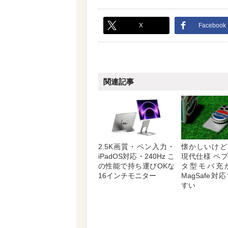
X
Facebook
関連記事
2.5K画質・ペン入力・
懐かしいけど
iPadOS対応・240Hz こ
現代仕様 ペ
の性能で持ち運びOKな
タ型モバ充
16インチモニター
MagSafe
すい