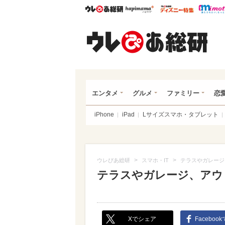
ウレぴあ総研
ハピママ*
ウレぴあ
ウレ
エンタメ
グルメ
ファミリー
恋
iPhone
iPad
Lサイズスマホ・タブレット
>
>
ウレぴあ総研
スマホ・IT
テラスやガレージ
テラスやガレージ、アウ
Xでシェア
Faceboo