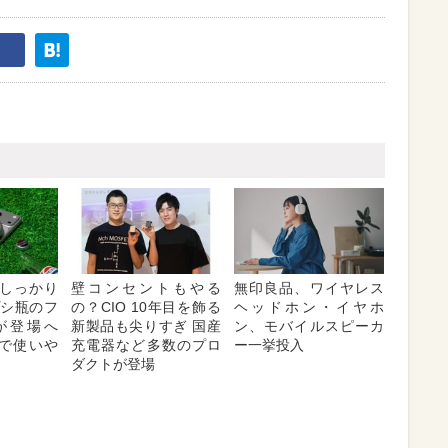
しっかり
壁コンセントもやる
無印良品、ワイヤレス
プシ瓶のフ
の？CIO 10年目を飾る
ヘッドホン・イヤホ
が登場へ
新製品も尖りすぎ 国産
ン、モバイルスピーカ
対応で使いや
充電器など多数のプロ
ー一挙投入
ダクトが登場