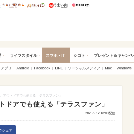
総研 ディズニー特集
mimot.
うまいめし
うまいパン
うまい肉
Medery.
ぴあ総研（うれぴあ）
愛
ライフスタイル
スマホ・IT
シゴト
プレゼント＆キャンペ
アプリ
Android
Facebook
LINE
ソーシャルメディア
Mac
Windows
、アウトドアでも使える「テラスファン」
トドアでも使える「テラスファン」
2025.5.12 18:00配信
kでシェア