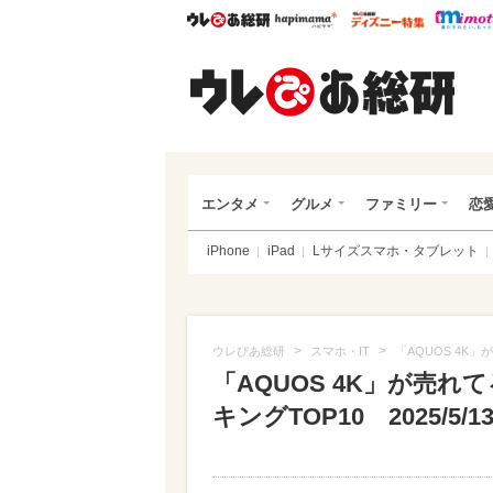
ウレぴあ総研
ハピママ*
ウレぴあ
ウレ
エンタメ
グルメ
ファミリー
恋
iPhone
iPad
Lサイズスマホ・タブレット
>
>
ウレぴあ総研
スマホ・IT
「AQUOS 4K」
「AQUOS 4K」が売れ
キングTOP10 2025/5/1