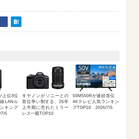
が上位3位
キヤノンがソニーとの
50M550Rが連続首位
線LANル
首位争い制する、26年
4Kテレビ人気ランキン
ンキング
上半期に売れたミラー
グTOP10 2026/7/5
7/5
レス一眼TOP10