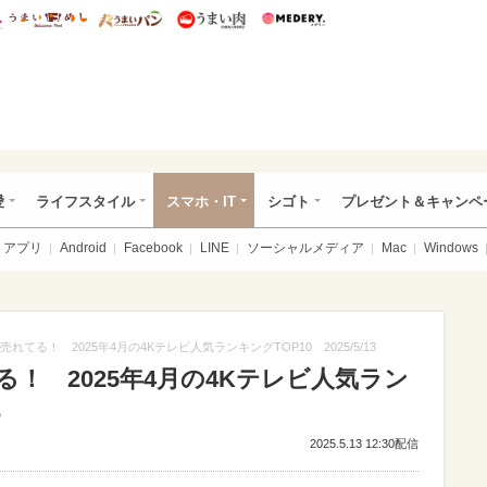
総研 ディズニー特集
mimot.
うまいめし
うまいパン
うまい肉
Medery.
ぴあ総研（うれぴあ）
愛
ライフスタイル
スマホ・IT
シゴト
プレゼント＆キャンペ
アプリ
Android
Facebook
LINE
ソーシャルメディア
Mac
Windows
が売れてる！ 2025年4月の4Kテレビ人気ランキングTOP10 2025/5/13
てる！ 2025年4月の4Kテレビ人気ラン
3
2025.5.13 12:30配信