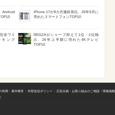
ndroid
iPhone 17が8カ月連続首位、26年6月に
OP10
売れたスマートフォンTOP10
3 完全ワイ
REGZAがシャープ抑えて1位・2位独
ンキング
占、26年上半期に売れた4Kテレビ
TOP10
の利用・著作権等
外部送信ポリシー
広告出稿・お取り組みのご相談・情報掲載
せ