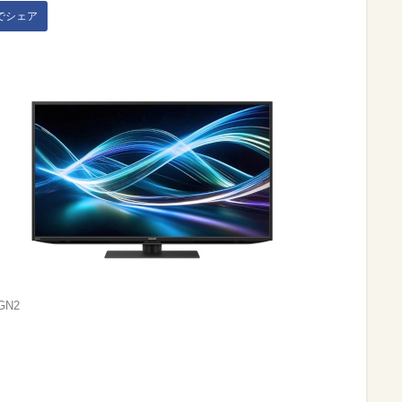
kでシェア
GN2