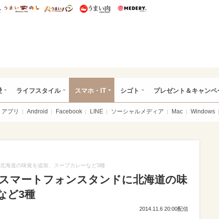
総研 ディズニー特集
mimot.
うまいめし
うまいパン
うまい肉
Medery.
ぴあ総研（うれぴあ）
愛
ライフスタイル
スマホ・IT
シゴト
プレゼント＆キャンペ
アプリ
Android
Facebook
LINE
ソーシャルメディア
Mac
Windows
に北海道の味覚を追加、スープカレーなど3種
ル型スマートフォンスタンドに北海道の味
など3種
2014.11.6 20:00配信