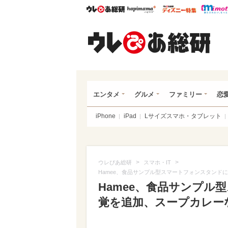
ウレぴあ総研
ハピママ*
ウレぴあ
ウレ
エンタメ
グルメ
ファミリー
恋
iPhone
iPad
Lサイズスマホ・タブレット
>
>
ウレぴあ総研
スマホ・IT
Hamee、食品サンプル型スマートフォンスタンド
Hamee、食品サンプ
覚を追加、スープカレー