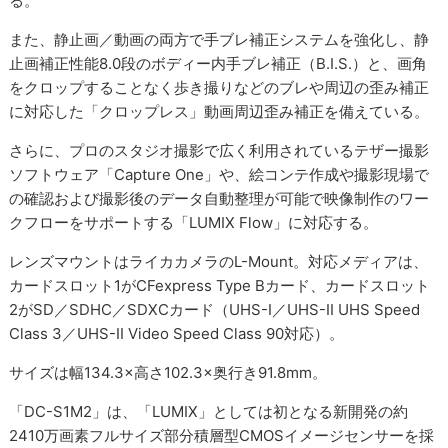
る。
また、静止画／動画の両方で手ブレ補正システムを強化し、静
止画補正性能8.0段のボディー内手ブレ補正（B.I.S.）と、画角
をクロップすることなく歩き撮りなどのブレや周辺の歪み補正
に対応した「クロップレス」動画周辺歪み補正を備えている。
さらに、プロのスタジオ撮影で広く利用されているテザー撮影
ソフトウェア「Capture One」や、絵コンテ作成や撮影現場で
の確認および撮影後のデータ自動整理が可能で映像制作のワー
クフローをサポートする「LUMIX Flow」に対応する。
レンズマウントはライカカメラのL-Mount。対応メディアは、
カードスロット1がCFexpress Type Bカード、カードスロット
2がSD／SDHC／SDXCカード（UHS-I／UHS-II UHS Speed
Class 3／UHS-II Video Speed Class 90対応）。
サイズは幅134.3×高さ102.3×奥行き91.8mm。
「DC-S1M2」は、「LUMIX」としては初となる新開発の約
2410万画素フルサイズ部分積層型CMOSイメージセンサーを採