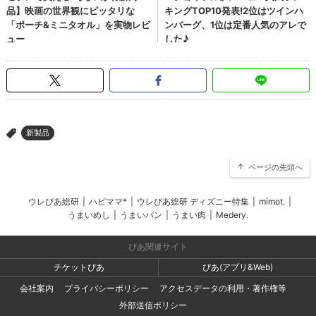
新製品
>
ページの先頭へ
ウレぴあ総研
|
ハピママ*
|
ウレぴあ総研 ディズニー特集
|
mimot.
|
うまいめし
|
うまいパン
|
うまい肉
|
Medery.
ぴあ関連サイト
チケットぴあ
ぴあ(アプリ&Web)
会社案内
プライバシーポリシー
アクセスデータの利用・著作権等
外部送信ポリシー