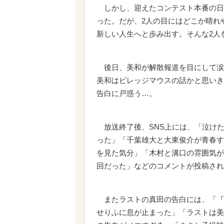
しかし、迎えたコンテスト本番の日
った。だが、2人の目にはどこか晴れ
新しい人生へと歩み出す。そんな2人
後日、美和が解散報道を目にして涙
美和はビレッジマウスの話かと思いき
告白に戸惑う…。
放送終了後、SNS上には、「泣け
った」「千葉雄大と大東俊介が青春す
を見た気分」「木村と溝口の雰囲気が
回だった」などのコメントが投稿され
またラストの真田の告白には、「『
せりふに息が止まった」「ラストは美