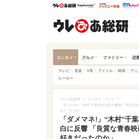
ウレぴあ総研
ハピママ*
ウレぴあ
ウレ
エンタメ
グルメ
ファミリー
恋
テレビ
音楽
V系
アイドル
映画
アニ
ヒーロー
>
>
ウレぴあ総研
エンタメ・テレビ
「ダメマネ!」“木村”千葉雄大の芸人解散と“真田
きだったのか」
「ダメマネ!」“木村”千
白に反響 「良質な青春
好きだったのか」