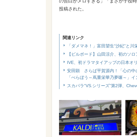
の告白がメロすぎる」「まさか子役時
投稿された。
関連リンク
「ダメマネ！」富田望生“沙紀”と川
【ビルボード】山田涼介、初のソロア
IVE、初ドラマタイアップの日本オリ
安田顕 さらば平賀源内！「心の中
「べらぼう～蔦重栄華乃夢噺～」イ
スカパラ“VS.シリーズ”第2弾、Ch