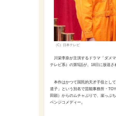
（C）日本テレビ
川栄李奈が主演するドラマ「ダメマ
テレビ系）の第5話が、18日に放送
本作はかつて国民的天才子役として
道子」という別名で芸能事務所・TO
田顕）からのムチャぶりで、崖っぷち
ベンジコメディー。