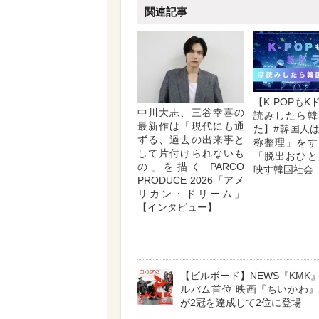
関連記事
【K-POPも
中川大志、三谷幸喜の
読みしたら韓
最新作は「現代にも通
た】#韓国人
ずる、過去の出来事と
称整理」をす
して片付けられないも
「脱出おひと
の」を描く PARCO
映す韓国社会
PRODUCE 2026「アメ
リカン・ドリーム」
【インタビュー】
【ビルボード】NEWS『KMK
ルバム首位 映画『ちいかわ
が2冠を達成して2位に登場