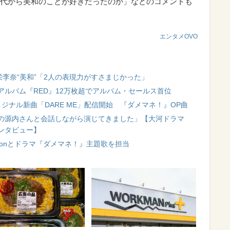
代から美和のことが好きだったのか」などのコメントも
エンタメOVO
栄李奈“美和”「2人の表現力がすさまじかった」
ルバム『RED』12万枚超でアルバム・セールス首位
ジナル新曲「DARE ME」配信開始 『ダメマネ！』OP曲
の源内さんと会話しながら演じてきました」【大河ドラマ
ンタビュー】
evonとドラマ『ダメマネ！』主題歌を担当