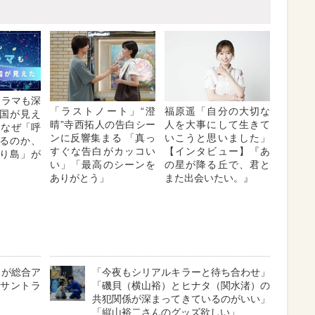
Kドラマも深
「ラストノート」“澄
福原遥「自分の大切な
国が見え
晴”寺西拓人の告白シー
人を大事にして生きて
はなぜ「呼
ンに反響集まる 「真っ
いこうと思いました」
るのか、
すぐな告白がカッコい
【インタビュー】『あ
り島」が
い」「最高のシーンを
の星が降る丘で、君と
ありがとう」
また出会いたい。』
』が総合ア
「今夜もシリアルキラーと待ち合わせ」
』サントラ
「磯貝（横山裕）とヒナタ（関水渚）の
共犯関係が深まってきているのがいい」
「縦山裕二さんのグッズ欲しい」