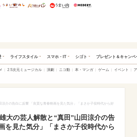
総研 ディズニー特集
mimot.
うまいめし
うまいパン
うまい肉
Medery.
ぴあ総研（うれぴあ）
愛
ライフスタイル
スマホ・IT
シゴト
プレゼント＆キャンペ
メ
2.5次元ミュージカル
演劇
ニコ動
本・マンガ
ゲーム
イベント
”山田涼介の告白に反響 「良質な青春映画を見た気分」「まさか子役時代から好
葉雄大の芸人解散と“真田”山田涼介の告
映画を見た気分」「まさか子役時代から