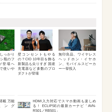
しっかり
壁コンセントもやる
無印良品、ワイヤレス
プシ瓶のフ
の？CIO 10年目を飾る
ヘッドホン・イヤホ
が登場へ
新製品も尖りすぎ 国産
ン、モバイルスピーカ
対応で使いや
充電器など多数のプロ
ー一挙投入
ダクトが登場
搭載 万能
HDMI入力対応でスマホ動画も楽しめ
ミング
る！ ECLIPSEの最新カーナビ「AVN-
RS01／RBS01」