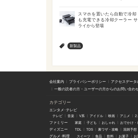
スマホを置いたら自動で冷却
も充電できる冷却クーラー 
ライから登場
>
新製品
会社案内
プライバシーポリシー
アクセスデータ
一般の読者の方・ユーザーの方からのお問い合わ
カテゴリー
エンタメ･テレビ
テレビ
音楽
V系
アイドル
映画
アニメ
2
ファミリー
家庭
子ども
おしゃれ
おでかけ・
ディズニー
TDL
TDS
裏ワザ・攻略
混雑予想
グルメ･料理
スイーツ
食品
飲料
お菓子
お