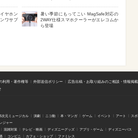
 イヤホン
暑い季節にもってこい MagSafe対応の
サンワサプ
2WAY仕様スマホクーラーがエレコムか
ら登場
の利用・著作権等
外部送信ポリシー
広告出稿・お取り組みのご相談・情報掲載
せ
.5次元ミュージカル
演劇
ニコ動
本・マンガ
ゲーム
イベント
アート
スポ
レジャー
混雑対策
テレビ・映画
ディズニーグッズ
アプリ・ゲーム
ディズニーパス
酒
コンビニ
カフェ・ショップ
ファミレス