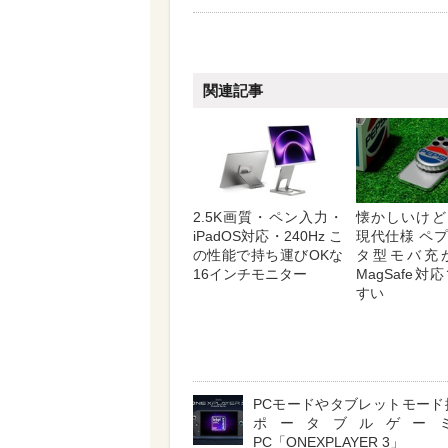
関連記事
2.5K画質・ペン入力・
懐かしいけど
iPadOS対応・240Hz こ
現代仕様 ペ
の性能で持ち運びOKな
タ型モバ充
16インチモニター
MagSafe
すい
PCモードやタブレットモード
ポータブルゲー
PC「ONEXPLAYER 3」