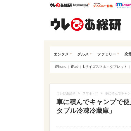
ウレぴあ総研
ハピママ*
ウレぴあ
ウレ
エンタメ
グルメ
ファミリー
恋
iPhone
iPad
Lサイズスマホ・タブレット
>
>
ウレぴあ総研
スマホ・IT
車に積んでキャン
車に積んでキャンプで使
タブル冷凍冷蔵庫」