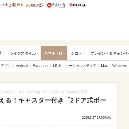
総研 ディズニー特集
mimot.
うまいめし
うまいパン
うまい肉
Medery.
ぴあ総研（うれぴあ）
愛
ライフスタイル
スマホ・IT
シゴト
プレゼント＆キャンペ
アプリ
Android
Facebook
LINE
ソーシャルメディア
Mac
Windows
プで使える！キャスター付き「2ドア式ポータブル冷凍冷蔵庫」
える！キャスター付き「2ドア式ポー
2025.5.27 17:00配信