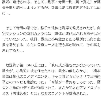
察署に連行される。そして、刑事・寺田一樹（尾上寛之）が鷹
央を取り調べしようとするが、寺田は逆に捜査内容を話すはめ
に…。
そして寺田の話では、桜子の遺体は海岸で発見されたが、自
宅マンションの防犯カメラには、遺体が運び出される様子は写
っていなかった。後日、鷹央と小鳥遊はとある場所に出向き血
痕を発見する。さらに公道レースを行う車が現れて、その車を
尾行すると…。
放送終了後、SNS上には、「真犯人が誰なのか分かっていた
鷹央が、小鳥遊に後を任せたのは、鷹央の優しさかな」「橋本
環奈は希代のコメディエンヌ。キャラ設定もピッタリで三浦翔
平とのコンビも絶妙だった」「今話が一番おもしろかった。鷹
央と小鳥のバディ感が強調されて、まさか犯人がアンドロギュ
ヌス（両性具有）とは」などのコメントが投稿された。