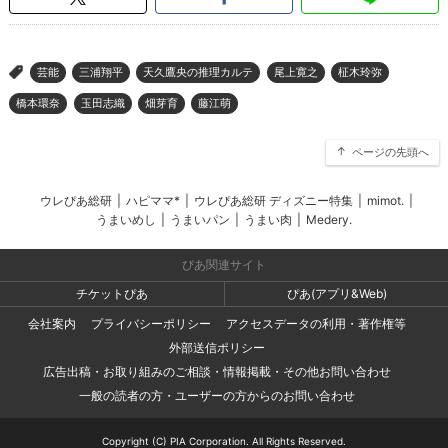
芸能
三浦翔平
天久鷹央の推理カルテ
尾上寛之
柾木玲弥
>
橋本環奈
玉田志織
畑芽育
藤江萌
ページの先頭へ
ウレぴあ総研
|
ハピママ*
|
ウレぴあ総研 ディズニー特集
|
mimot.
|
うまいめし
|
うまいパン
|
うまい肉
|
Medery.
ぴあ関連サイト
チケットぴあ
ぴあ(アプリ&Web)
会社案内
プライバシーポリシー
アクセスデータの利用・著作権等
外部送信ポリシー
広告出稿・お取り組みのご相談・情報掲載・その他お問い合わせ
一般の読者の方・ユーザーの方からのお問い合わせ
Copyright (C) PIA Corporation. All Rights Reserved.