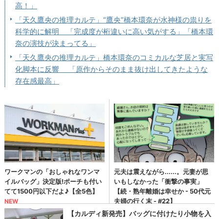
高！」
「天久鷹央の推理カルテ」“鷹央”橋本環奈が水神様の祟りを
科学的に解明 「完成度が桁違いに高い気がする」「橋本環
奈の演技が決まってる」
「天久鷹央の推理カルテ」橋本環奈のコミカルな芝居と実写
化脚本に反響 「原作からそのまま抜け出してきたような
存在感最高」