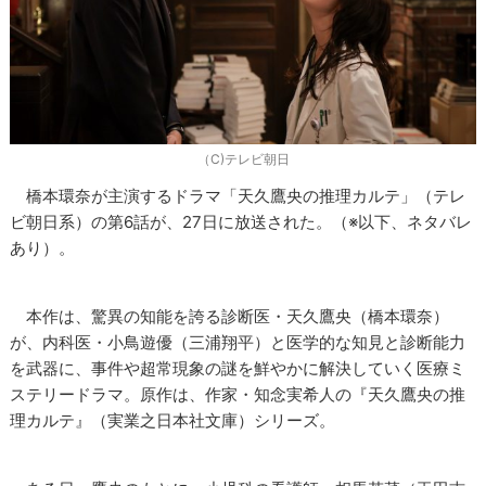
（C)テレビ朝日
橋本環奈が主演するドラマ「天久鷹央の推理カルテ」（テレ
ビ朝日系）の第6話が、27日に放送された。（※以下、ネタバレ
あり）。
本作は、驚異の知能を誇る診断医・天久鷹央（橋本環奈）
が、内科医・小鳥遊優（三浦翔平）と医学的な知見と診断能力
を武器に、事件や超常現象の謎を鮮やかに解決していく医療ミ
ステリードラマ。原作は、作家・知念実希人の『天久鷹央の推
理カルテ』（実業之日本社文庫）シリーズ。