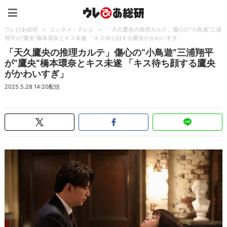
ウレぴあ総研（うれぴあ）
ウレぴあ総研
>
エンタメ・テレビ
>
「天久鷹央の推理カルテ」傷心の“小鳥遊”三浦
翔平が“鷹央”橋本環奈とキス未遂 「キス待ち顔する鷹央がかわいすぎ」
「天久鷹央の推理カルテ」傷心の“小鳥遊”三浦翔平
が“鷹央”橋本環奈とキス未遂 「キス待ち顔する鷹央
がかわいすぎ」
2025.5.28 14:20配信