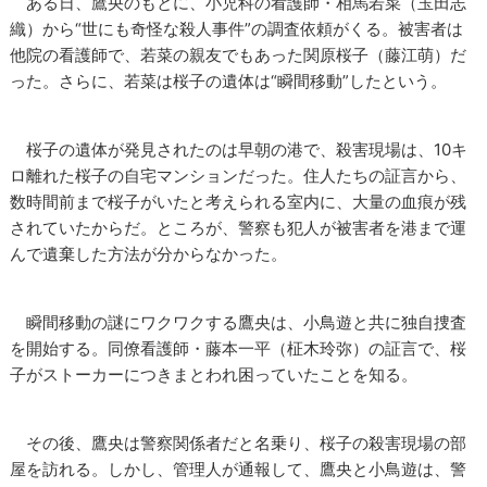
ある日、鷹央のもとに、小児科の看護師・相馬若菜（玉田志
織）から“世にも奇怪な殺人事件”の調査依頼がくる。被害者は
他院の看護師で、若菜の親友でもあった関原桜子（藤江萌）だ
った。さらに、若菜は桜子の遺体は“瞬間移動”したという。
桜子の遺体が発見されたのは早朝の港で、殺害現場は、10キ
ロ離れた桜子の自宅マンションだった。住人たちの証言から、
数時間前まで桜子がいたと考えられる室内に、大量の血痕が残
されていたからだ。ところが、警察も犯人が被害者を港まで運
んで遺棄した方法が分からなかった。
瞬間移動の謎にワクワクする鷹央は、小鳥遊と共に独自捜査
を開始する。同僚看護師・藤本一平（柾木玲弥）の証言で、桜
子がストーカーにつきまとわれ困っていたことを知る。
その後、鷹央は警察関係者だと名乗り、桜子の殺害現場の部
屋を訪れる。しかし、管理人が通報して、鷹央と小鳥遊は、警