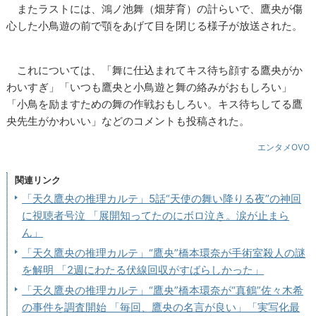
またラストには、鴻ノ池舞（畑芽育）の計らいで、鷹央が傷
心した小鳥遊の前で顎をあげて目を閉じる様子が放送された。
これについては、「舞に仕込まれてキス待ち顔する鷹央がか
わいすぎ」「いつも鷹央と小鳥遊と舞の絡みがおもしろい」
「小鳥を励ますための舞の作戦おもしろい。キス待ちしてる鷹
央先生がかわいい」などのコメントも投稿された。
エンタメOVO
関連リンク
「天久鷹央の推理カルテ」5話“天使の舞い降りる夜”の神回
に視聴者号泣 「展開知ってたのにボロ泣き。涙が止まら
ん」
「天久鷹央の推理カルテ」“鷹央”橋本環奈が手術室殺人の謎
を解明 「2週にわたる伏線回収がすばらしかった」
「天久鷹央の推理カルテ」“鷹央”橋本環奈が“真鶴”佐々木希
の事件を調査開始 「毎回、鷹央の名言が良い」「実写化最