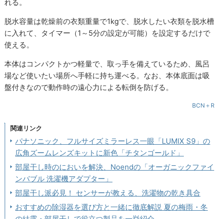
れる。
脱水容量は乾燥前の衣類重量で1kgで、脱水したい衣類を脱水槽
に入れて、タイマー（1～5分の設定が可能）を設定するだけで
使える。
本体はコンパクトかつ軽量で、取っ手を備えているため、風呂
場など使いたい場所へ手軽に持ち運べる。なお、本体底面は吸
盤付きなので動作時の遠心力による転倒を防げる。
BCN＋R
関連リンク
パナソニック、フルサイズミラーレス一眼「LUMIX S9」の
広角ズームレンズキットに新色「チタンゴールド」
部屋干し時のにおいを解決、Noendの「オーガニックファイ
ンバブル 洗濯機アダプター」
部屋干し派必見！ センサーが教える、洗濯物の乾き具合
おすすめの除湿器を選び方と一緒に徹底解説 夏の梅雨・冬
の結露・部屋干しで役立つ製品を一挙紹介