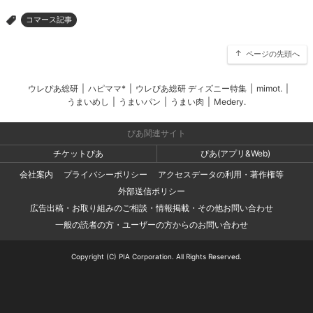
コマース記事
>
ページの先頭へ
ウレぴあ総研
|
ハピママ*
|
ウレぴあ総研 ディズニー特集
|
mimot.
|
うまいめし
|
うまいパン
|
うまい肉
|
Medery.
ぴあ関連サイト
チケットぴあ
ぴあ(アプリ&Web)
会社案内
プライバシーポリシー
アクセスデータの利用・著作権等
外部送信ポリシー
広告出稿・お取り組みのご相談・情報掲載・その他お問い合わせ
一般の読者の方・ユーザーの方からのお問い合わせ
Copyright (C) PIA Corporation. All Rights Reserved.