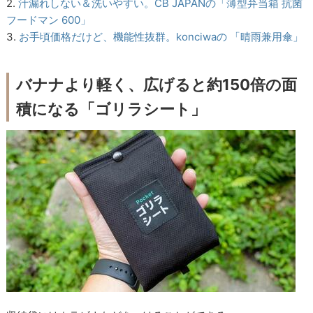
2.
汁漏れしない＆洗いやすい。CB JAPANの「薄型弁当箱 抗菌
フードマン 600」
3.
お手頃価格だけど、機能性抜群。konciwaの 「晴雨兼用傘」
バナナより軽く、広げると約150倍の面
積になる「ゴリラシート」