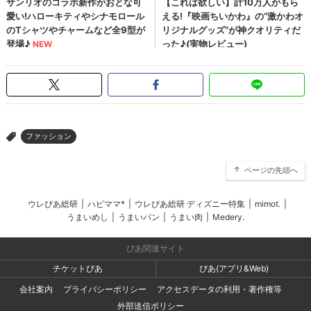
ファッション
>
ページの先頭へ
ウレぴあ総研
|
ハピママ*
|
ウレぴあ総研 ディズニー特集
|
mimot.
|
うまいめし
|
うまいパン
|
うまい肉
|
Medery.
ぴあ関連サイト
チケットぴあ
ぴあ(アプリ&Web)
会社案内
プライバシーポリシー
アクセスデータの利用・著作権等
外部送信ポリシー