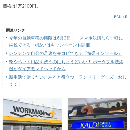
価格は1万2100円。
BCN＋R
関連リンク
今年の自動車税の期限は6月2日！ スマホ決済なら手軽に
納税できる d払いはキャンペーンも開催
レンチンで自分の足裏を完コピできる「快足インソール」
靴やペット用品を洗うのにちょうどいい！ ポータブル洗濯
機がダイアモンドヘッドから
新生活で贈りたい、あると役立つ「ランドリーグッズ」おし
えて！