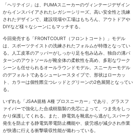
「ヘリテイジ」は、PUMAスニーカーのヴィンテージデザイン
からインスパイアされたレガシーシリーズ。高い安全性と洗練
されたデザインで、建設現場や工場はもちろん、アウトドアや
DIYなど様々なシーンにもマッチする。
今回発売する「FRONTCOURT（フロントコート）」モデル
は、スポーツテイストの洗練されたフォルムが特徴となってい
る。人工皮革のアッパーがしっかり足を包み込み、独自の溝パ
ターンのアウトソールが靴全体の柔軟性を高め、多彩なワーク
シーンも任せられるオールラウンドモデル。スニーカーモデル
のデフォルトであるシューレースタイプで、形状はローカッ
ト、カラーは個性際立つレッドとグリーンの2色展開となってい
る。
いずれも「JSAA規格 A種 プロスニーカー」であり、グラスフ
ァイバーで強化した合成樹脂製の先芯によって、つま先をしっ
かり保護してくれる。また、静電気を靴底から逃がしスパーク
発生を防止する静電気帯電防止機能や、疲労感が減少され作業
が快適に行える衝撃吸収性能が備わっている。