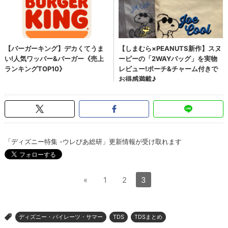
「ディズニー特集 -ウレぴあ総研」更新情報が受け取れます
«
1
2
3
ディズニー・パイレーツ・サマー
TDS
TDSまとめ
>