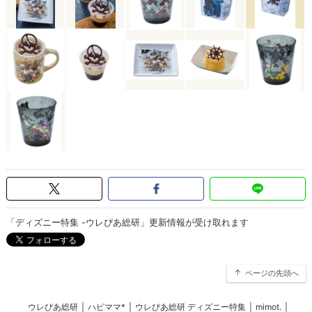
「ディズニー特集 -ウレぴあ総研」更新情報が受け取れます
ページの先頭へ
ウレぴあ総研
|
ハピママ*
|
ウレぴあ総研 ディズニー特集
|
mimot.
|