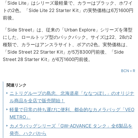
「Side Lite」はシリーズ最軽量で、カラーはブラック、ホワイ
トの2色。「Side Lite 22 Starter Kit」の実勢価格は6万1600円
前後。
「Side Street」は、従来の「Urban Explore」シリーズを薄型
にした、ロールトップ型のバックパック。サイズは22、28の2
種類で、カラーはアンスラサイト、ボアの2色。実勢価格は、
「Side Street 22 Starter Kit」が5万8300円前後、「Side
Street 28 Starter Kit」が6万1600円前後。
BCN＋R
関連リンク
ニトリグループの島忠、北海道産「ななつぼし」のオリジナ
ル商品を全店で販売開始！
軽量で日常の持ち運びに便利、都会的なカメラバッグ「VEO
METRO」
カメラバッグシリーズ「GW-ADVANCE タンク」全6製品を
発売、ハクバから