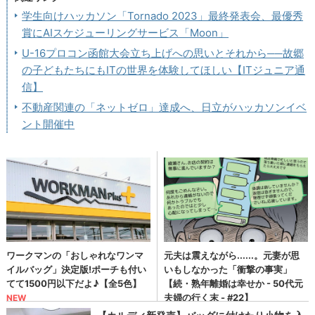
学生向けハッカソン「Tornado 2023」最終発表会、最優秀
賞にAIスケジューリングサービス「Moon」
U-16プロコン函館大会立ち上げへの思いとそれから──故郷
の子どもたちにもITの世界を体験してほしい【ITジュニア通
信】
不動産関連の「ネットゼロ」達成へ、日立がハッカソンイベ
ント開催中