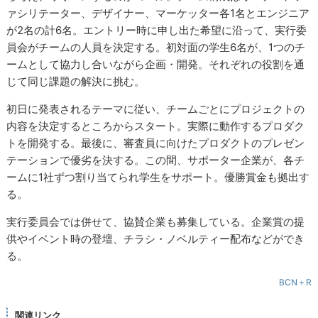
ァシリテーター、デザイナー、マーケッター各1名とエンジニア
が2名の計6名。エントリー時に申し出た希望に沿って、実行委
員会がチームの人員を決定する。初対面の学生6名が、1つのチ
ームとして協力し合いながら企画・開発。それぞれの役割を通
じて同じ課題の解決に挑む。
初日に発表されるテーマに従い、チームごとにプロジェクトの
内容を決定するところからスタート。実際に動作するプロダク
トを開発する。最後に、審査員に向けたプロダクトのプレゼン
テーションで優劣を決する。この間、サポーター企業が、各チ
ームに1社ずつ割り当てられ学生をサポート。優勝賞金も拠出す
る。
実行委員会では併せて、協賛企業も募集している。企業賞の提
供やイベント時の登壇、チラシ・ノベルティー配布などができ
る。
BCN＋R
関連リンク