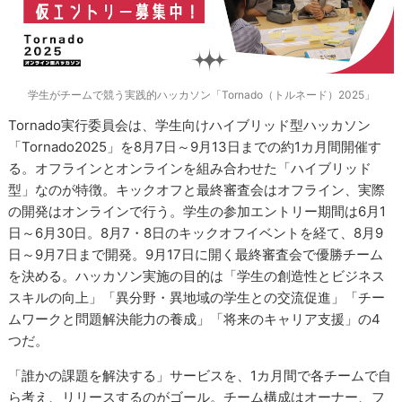
学生がチームで競う実践的ハッカソン「Tornado（トルネード）2025」
Tornado実行委員会は、学生向けハイブリッド型ハッカソン
「Tornado2025」を8月7日～9月13日までの約1カ月間開催す
る。オフラインとオンラインを組み合わせた「ハイブリッド
型」なのが特徴。キックオフと最終審査会はオフライン、実際
の開発はオンラインで行う。学生の参加エントリー期間は6月1
日～6月30日。8月7・8日のキックオフイベントを経て、8月9
日～9月7日まで開発。9月17日に開く最終審査会で優勝チーム
を決める。ハッカソン実施の目的は「学生の創造性とビジネス
スキルの向上」「異分野・異地域の学生との交流促進」「チー
ムワークと問題解決能力の養成」「将来のキャリア支援」の4
つだ。
「誰かの課題を解決する」サービスを、1カ月間で各チームで自
ら考え、リリースするのがゴール。チーム構成はオーナー、フ