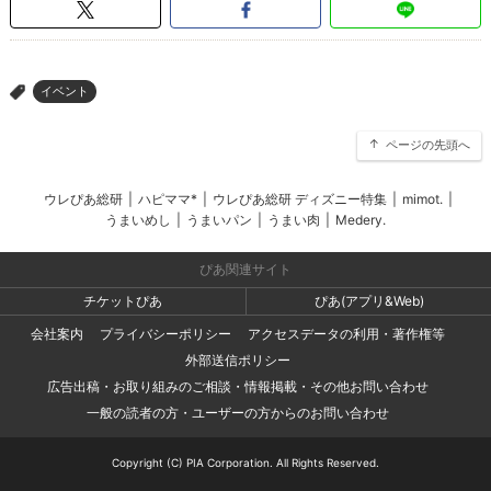
イベント
>
ページの先頭へ
ウレぴあ総研
|
ハピママ*
|
ウレぴあ総研 ディズニー特集
|
mimot.
|
うまいめし
|
うまいパン
|
うまい肉
|
Medery.
ぴあ関連サイト
チケットぴあ
ぴあ(アプリ&Web)
会社案内
プライバシーポリシー
アクセスデータの利用・著作権等
外部送信ポリシー
広告出稿・お取り組みのご相談・情報掲載・その他お問い合わせ
一般の読者の方・ユーザーの方からのお問い合わせ
Copyright (C) PIA Corporation. All Rights Reserved.