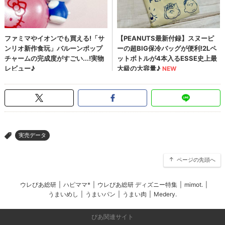
実売データ
>
ページの先頭へ
ウレぴあ総研
|
ハピママ*
|
ウレぴあ総研 ディズニー特集
|
mimot.
|
うまいめし
|
うまいパン
|
うまい肉
|
Medery.
ぴあ関連サイト