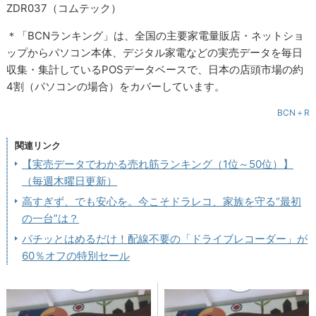
ZDR037（コムテック）
＊「BCNランキング」は、全国の主要家電量販店・ネットショ
ップからパソコン本体、デジタル家電などの実売データを毎日
収集・集計しているPOSデータベースで、日本の店頭市場の約
4割（パソコンの場合）をカバーしています。
BCN＋R
関連リンク
【実売データでわかる売れ筋ランキング（1位～50位）】
（毎週木曜日更新）
高すぎず、でも安心を。今こそドラレコ、家族を守る“最初
の一台”は？
パチッとはめるだけ！配線不要の「ドライブレコーダー」が
60％オフの特別セール