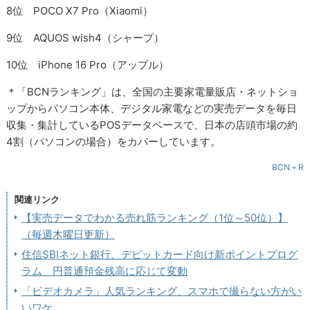
8位 POCO X7 Pro（Xiaomi）
9位 AQUOS wish4（シャープ）
10位 iPhone 16 Pro（アップル）
＊「BCNランキング」は、全国の主要家電量販店・ネットショ
ップからパソコン本体、デジタル家電などの実売データを毎日
収集・集計しているPOSデータベースで、日本の店頭市場の約
4割（パソコンの場合）をカバーしています。
BCN＋R
関連リンク
【実売データでわかる売れ筋ランキング（1位～50位）】
（毎週木曜日更新）
住信SBIネット銀行、デビットカード向け新ポイントプログ
ラム 円普通預金残高に応じて変動
「ビデオカメラ」人気ランキング、スマホで撮らない方がい
いワケ